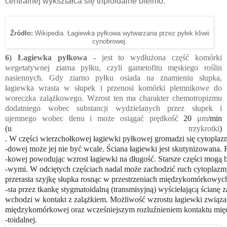
centralnej wykształca się triploidalne bielmo.
Źródło:
Wikipedia. Łagiewka pyłkowa wytwarzana przez pyłek kliwii
cynobrowej.
6) Łagiewka pyłkowa -
jest to wydłużona część komórki
wegetatywnej ziarna pyłku, czyli gametofitu męskiego roślin
nasiennych. Gdy ziarno pyłku osiada na znamieniu słupka,
łagiewka wrasta w słupek i przenosi komórki plemnikowe do
woreczka zalążkowego. Wzrost ten ma charakter chemotropizmu
dodatniego wobec substancji wydzielanych przez słupek i
ujemnego wobec tlenu i może osiągać prędkość
20
μm
/min
(u
trzykrotki
)
. W części wierzchołkowej łagiewki pyłkowej gromadzi się cytoplazm
-dowej może jej nie być wcale. Ściana łagiewki jest skutynizowana. R
-kowej powodując wzrost łagiewki na długość. Starsze części mogą 
-wymi. W odciętych częściach nadal może zachodzić ruch cytopla
przerasta szyjkę słupka rosnąc w przestrzeniach międzykomórkowych 
-sta przez tkankę stygmatoidalną (transmisyjną) wyściełającą ścianę z
wchodzi w kontakt z zalążkiem. Możliwość wzrostu łagiewki związana
międzykomórkowej oraz wcześniejszym rozluźnieniem kontaktu mię
-toidalnej.