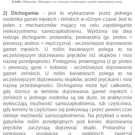
Źródło:
Wikipedia. Wystające na zewnątrz kwiatostanu pylniki wiatropylnej trawy.
2) Dichogamia -
jest to wytwarzanie przez jednego
osobnika gamet męskich i żeńskich w różnym czasie Jest to
jeden z mechanizmów mający na celu zapobieganie
niekorzystnemu samozapłodnieniu. Wyróżnia się dwa
rodzaje dichogamii: protandria, protoandria (gr. protos =
pierwszy, andros = mężczyzna) - wcześniejsze dojrzewanie
gamet męskich. U roślin kwiatowych polega to na
wcześniejszym dojrzewaniu pręcików niż słupków i nosi
nazwę przedprątności. Protogynia, proterogynia (z gr. protos
= pierwszy, gyne = kobieta) - wcześniejsze dojrzewanie
gamet żeńskich. U roślin kwiatowych polega to na
wcześniejszym dojrzewaniu słupków, przed pręcikami i nosi
nazwę przedsłupności. Dichogamia może być całkowita,
gdy różnice w terminie dojrzewania gamet męskich i
żeńskich u jednego osobnika są tak duże, że praktycznie
wykluczają możliwość samozapłodnienia, lub częściowa,
gdy terminy te częściowo się pokrywają i przez pewien czas
istnieje możliwość samozapłodnienia. Na przykład u wielu
gatunków roślin przedprątnych pod koniec dojrzewania
pręcików zaczynają dojrzewać słupki. Protandria i
protogynia występują u niektórych zwierząt