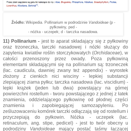
Źródło:
Wikipedia. Pollinarium w podrodzinie
Vandoideae
(p -
pyłkowiny, ped -
- nóżka - uczepek; d - tarczka nasadowa.
11) Pollinarium -
jest to aparat składający się z pyłkowiny
oraz trzoneczka, tarczki nasadowej i nóżki służący do
zapylenia kwiatów roślin storczykowatych (
Orchidaceae
), w
całości przenoszony przez owady. Poza pyłkowiną
elementami składającymi się na pollinarium są: trzoneczek
(łac. caudicula, dawniej zwany też appendix) - wyrostek
złożony z cienkich nici wisciny - lepkiej substancji
zlepiającej ziarna pyłku; tarczka nasadowa (łac. viscidium) -
lepki krążek (jeden lub dwa) powstający na górnej
powierzchni rostellum - tworu powstającego z jednej z łatek
znamienia, oddzielającego pyłkowinę od płodnej części
znamienia i zapobiegającej samozapyleniu. Po
ześluzowaceniu komórek tarczki odłączają się od rostellum i
przyczepiają do pyłkowin. Nóżka - uczepek (łac.
retinaculum, ang. stipe, pedicel) - jest to twór obecny u
podrodziny
Vandoideae
mający postać taśmy łączącej