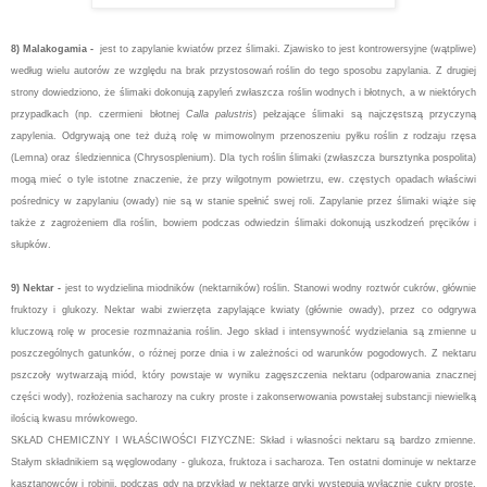
8) Malakogamia -
jest to zapylanie kwiatów przez ślimaki. Zjawisko to jest kontrowersyjne (wątpliwe)
według wielu autorów ze względu na brak przystosowań roślin do tego sposobu zapylania. Z drugiej
strony dowiedziono, że ślimaki dokonują zapyleń zwłaszcza roślin wodnych i błotnych, a w niektórych
przypadkach (np. czermieni błotnej
Calla palustris
) pełzające ślimaki są najczęstszą przyczyną
zapylenia. Odgrywają one też dużą rolę w mimowolnym przenoszeniu pyłku roślin z rodzaju rzęsa
(Lemna) oraz śledziennica (Chrysosplenium). Dla tych roślin ślimaki (zwłaszcza bursztynka pospolita)
mogą mieć o tyle istotne znaczenie, że przy wilgotnym powietrzu, ew. częstych opadach właściwi
pośrednicy w zapylaniu (owady) nie są w stanie spełnić swej roli. Zapylanie przez ślimaki wiąże się
także z zagrożeniem dla roślin, bowiem podczas odwiedzin ślimaki dokonują uszkodzeń pręcików i
słupków.
9) Nektar -
jest to wydzielina miodników (nektarników) roślin. Stanowi wodny roztwór cukrów, głównie
fruktozy i glukozy. Nektar wabi zwierzęta zapylające kwiaty (głównie owady), przez co odgrywa
kluczową rolę w procesie rozmnażania roślin. Jego skład i intensywność wydzielania są zmienne u
poszczególnych gatunków, o różnej porze dnia i w zależności od warunków pogodowych. Z nektaru
pszczoły wytwarzają miód, który powstaje w wyniku zagęszczenia nektaru (odparowania znacznej
części wody), rozłożenia sacharozy na cukry proste i zakonserwowania powstałej substancji niewielką
ilością kwasu mrówkowego.
SKŁAD CHEMICZNY I WŁAŚCIWOŚCI FIZYCZNE: Skład i własności nektaru są bardzo zmienne.
Stałym składnikiem są węglowodany - glukoza, fruktoza i sacharoza. Ten ostatni dominuje w nektarze
kasztanowców i robinii, podczas gdy na przykład w nektarze gryki występują wyłącznie cukry proste.