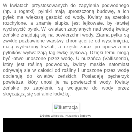
W kwiatach przystosowanych do zapylenia podwodnego
(np. u rogatki), pylniki mają uproszczoną budowę, a ich
pyłek ma większą gęstość od wody. Kwiaty są szeroko
rozchylone, a znamię słupka jest lejkowate, by łatwiej
wychwycić pyłek. W kwiatach zapylanych nad wodą kwiaty
żeńskie znajdują się na powierzchni wody. Ziarna pyłku są
zwykle pozbawione warstwy chroniącej je od wyschnięcia,
mają wydłużony kształt, a często zaraz po opuszczeniu
pylników wytwarzają łagiewkę pyłkową. Dzięki temu mogą
być łatwo unoszone przez wodę. U nurzańca (Vallisneria),
który jest rośliną podwodną, kwiaty męskie natomiast
odrywają się w całości od rośliny i unoszone przez wodę
docierają do kwiatów żeńskich. Posiadają pęcherzyk
powietrza, który unosi je na powierzchni wody. Kwiaty
żeńskie po zapyleniu są wciągane do wody przez
skręcającą się spiralnie łodyżkę.
Źródło:
Wikipedia. Nurzaniec śrubowy.