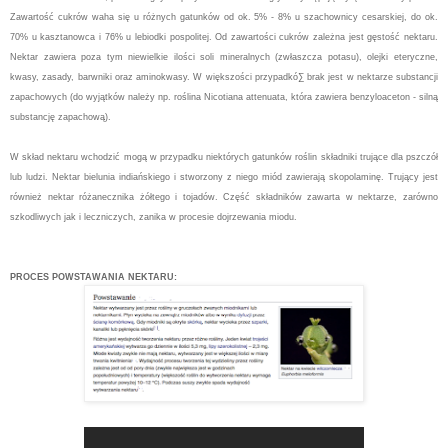
Zawartość cukrów waha się u różnych gatunków od ok. 5% - 8% u szachownicy cesarskiej, do ok.
70% u kasztanowca i 76% u lebiodki pospolitej. Od zawartości cukrów zależna jest gęstość nektaru.
Nektar zawiera poza tym niewielkie ilości soli mineralnych (zwłaszcza potasu), olejki eteryczne,
kwasy, zasady, barwniki oraz aminokwasy. W większości przypadkó∑ brak jest w nektarze substancji
zapachowych (do wyjątków należy np. roślina Nicotiana attenuata, która zawiera benzyloaceton - silną
substancję zapachową).
W skład nektaru wchodzić mogą w przypadku niektórych gatunków roślin składniki trujące dla pszczół
lub ludzi. Nektar bielunia indiańskiego i stworzony z niego miód zawierają skopolaminę. Trujący jest
również nektar różanecznika żółtego i tojadów. Część składników zawarta w nektarze, zarówno
szkodliwych jak i leczniczych, zanika w procesie dojrzewania miodu.
PROCES POWSTAWANIA NEKTARU: