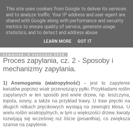
This site uses cookies from Google to deliver its services
and to analyze traffic. Your IP address and user-agent are
shared with Google along with performance and security
metrics to ensure quality of service, generate usage
statistics, and to detect and address abuse.
LEARN MORE
GOT IT
▼
czwartek, 4 stycznia 2018
Proces zapylania, cz. 2 - Sposoby i
mechanizmy zapylania.
1) Anemogamia (wiatropylność) -
jest to zapylenie
kwiatów poprzez wiatr przenoszący pyłki. Przykładami roślin
zapylanych w ten sposób jest wiele drzew, np. leszczyna,
topola, sosny, a także na przykład trawy. U traw pręciki na
długich nitkach pręcikowych wystają na zewnątrz kłosa. U
wielu roślin wiatropylnych, w tym u większości drzew, kwiaty
rozwijają się wcześniej niż liście (
proanthia
), co zwiększa
szanse na zapylenie.