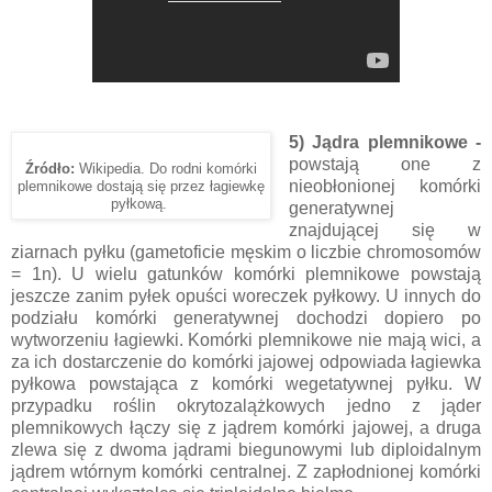
5) Jądra plemnikowe -
powstają one z
Źródło:
Wikipedia. Do rodni komórki
nieobłonionej komórki
plemnikowe dostają się przez łagiewkę
pyłkową.
generatywnej
znajdującej się w
ziarnach pyłku (gametoficie męskim o liczbie chromosomów
= 1n). U wielu gatunków komórki plemnikowe powstają
jeszcze zanim pyłek opuści woreczek pyłkowy. U innych do
podziału komórki generatywnej dochodzi dopiero po
wytworzeniu łagiewki. Komórki plemnikowe nie mają wici, a
za ich dostarczenie do komórki jajowej odpowiada łagiewka
pyłkowa powstająca z komórki wegetatywnej pyłku. W
przypadku roślin okrytozalążkowych jedno z jąder
plemnikowych łączy się z jądrem komórki jajowej, a druga
zlewa się z dwoma jądrami biegunowymi lub diploidalnym
jądrem wtórnym komórki centralnej. Z zapłodnionej komórki