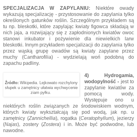
SPECJALIZACJA W ZAPYLANIU:
Niektóre owady
wykazują specjalizację - przystosowanie do zapylania tylko
określonych gatunków roślin. Szczególnym przykładem są
tu np. bleskotki, które zapylając kwiaty figowca składają w
nich jaja, a rozwijający się z zapłodnionych kwiatów owoc
stanowi inkubator i pożywienie dla niewielkich larw
bleskotki. Innym przykładem specjalizacji do zapylania tylko
przez wąską grupę owadów są kwiaty zapylane przez
muchy (Cantharofilia) - wydzielają woń podobną do
zapachu padliny.
4) Hydrogamia,
wodopylność -
jest to
Źródło:
Wikipedia. Lejkowato rozchylony
zapylanie kwiatów za
słupek u zamętnicy ułatwia wychwycenie
ziarn pyłku.
pomocą wody.
Występuje ono u
niektórych roślin związanych ze środowiskiem wodnym,
których kwiaty wykształcają się pod wodą, jak np. u
zamętnicy (
Zannichellia
), rogatka (
Ceratophyllum
), jezierzy
(
Najas
), zostery (
Zostera
) i in. Może być podwodne, lub
nawodne.