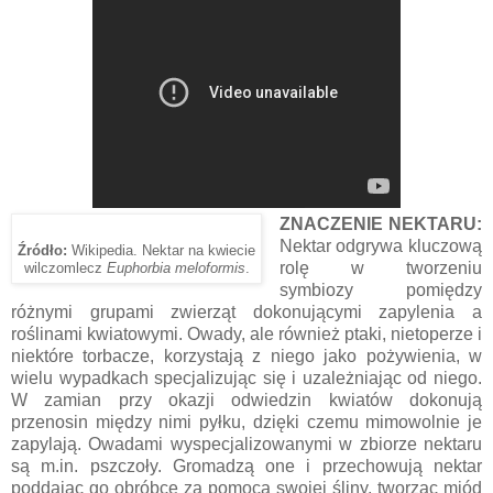
ZNACZENIE NEKTARU:
Nektar odgrywa kluczową
Źródło:
Wikipedia. Nektar na kwiecie
rolę w tworzeniu
wilczomlecz
Euphorbia meloformis
.
symbiozy pomiędzy
różnymi grupami zwierząt dokonującymi zapylenia a
roślinami kwiatowymi. Owady, ale również ptaki, nietoperze i
niektóre torbacze, korzystają z niego jako pożywienia, w
wielu wypadkach specjalizując się i uzależniając od niego.
W zamian przy okazji odwiedzin kwiatów dokonują
przenosin między nimi pyłku, dzięki czemu mimowolnie je
zapylają. Owadami wyspecjalizowanymi w zbiorze nektaru
są m.in. pszczoły. Gromadzą one i przechowują nektar
poddając go obróbce za pomocą swojej śliny, tworząc miód