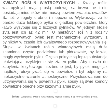
KWIATY ROŚLIN WIATROPYLNYCH -
Kwiaty roślin
wiatropylnych mają prostą budowę, są bezwonne i nie
posiadają miodników, nie muszą bowiem zwabiać owadów.
Są też z reguły drobne i niepozorne. Wytwarzają za to
bardzo dużo lekkiego pyłku o gładkiej powierzchni, który
łatwo wysypuje się z licznych pylników. W jednym kłosie
żyta jest ich aż 42 mln. U niektórych roślin z rodziny
pokrzywowatych pyłek jest mechanicznie wyrzucany z
pylników w czasie ich gwałtownego rozprostowywania się.
Słupki w kwiatach roślin wiatropylnych mają duże
znamiona, często podzielone lub piórkowate, by łatwiej
mogły wychwycić pyłek. Często pokryte są lepką substancją
ułatwiającą przyklejenie się ziaren pyłku. Aby doszło do
zapylenia krzyżowego niezbędne jest, by pyłek mógł jak
najdłużej utrzymywać się w powietrzu i był odporny na
niekorzystne warunki atmosferyczne. Przystosowaniem do
utrzymywania się w powietrzu pyłku sosny są dwie komory
powietrzne obecne przy każdym ziarnie pyłku.
Źródło:
Wikipedia. Młode kwiatostany męskie sosny z ogromną ilością pyłku.