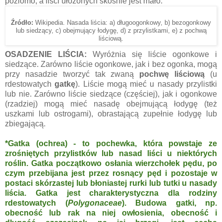
poziomo, a liści ułożonych skośnie jest mało.
Źródło:
Wikipedia. Nasada liścia: a) długoogonkowy, b) bezogonkowy
lub siedzący, c) obejmujący łodygę, d) z przylistkami, e) z pochwą
liściową.
OSADZENIE LIŚCIA:
Wyróżnia się liście ogonkowe i
siedzące. Zarówno liście ogonkowe, jak i bez ogonka, mogą
przy nasadzie tworzyć tak zwaną
pochwę liściową
(u
rdestowatych
gatkę
). Liście mogą mieć u nasady przylistki
lub nie. Zarówno liście siedzące (częściej), jak i ogonkowe
(rzadziej) mogą mieć nasadę obejmującą łodygę (też
uszkami lub ostrogami), obrastającą zupełnie łodygę lub
zbiegającą.
*Gatka (ochrea) - to pochewka, która powstaje ze
zrośniętych przylistków lub nasad liści u niektórych
roślin. Gatka początkowo osłania wierzchołek pędu, po
czym przebijana jest przez rosnący pęd i pozostaje w
postaci skórzastej lub błoniastej rurki lub tutki u nasady
liścia. Gatka jest charakterystyczna dla rodziny
rdestowatych (
Polygonaceae
). Budowa gatki, np.
obecność lub rak na niej owłosienia, obecność i