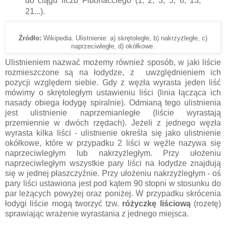
do ciągu liczb Fibonacciego (1, 2, 3, 5, 8, 13,
21...).
Źródło:
Wikipedia. Ulistnienie: a) skrętoległe, b) nakrzyżległe, c)
naprzeciwległe, d) okółkowe.
Ulistnieniem nazwać możemy również sposób, w jaki liście
rozmieszczone są na łodydze, z uwzględnieniem ich
pozycji względem siebie. Gdy z węzła wyrasta jeden liść
mówimy o skrętoległym ustawieniu liści (linia łącząca ich
nasady obiega łodygę spiralnie). Odmianą tego ulistnienia
jest ulistnienie naprzemianległe (liście wyrastają
przemiennie w dwóch rzędach). Jeżeli z jednego węzła
wyrasta kilka liści - ulistnienie określa się jako ulistnienie
okółkowe, które w przypadku 2 liści w węźle nazywa się
naprzeciwległym lub nakrzyżległym. Przy ułożeniu
naprzeciwległym wszystkie pary liści na łodydze znajdują
się w jednej płaszczyźnie. Przy ułożeniu nakrzyżległym - oś
pary liści ustawiona jest pod kątem 90 stopni w stosunku do
par leżących powyżej oraz poniżej. W przypadku skrócenia
łodygi liście mogą tworzyć tzw.
różyczkę liściową
(rozetę)
sprawiając wrażenie wyrastania z jednego miejsca.