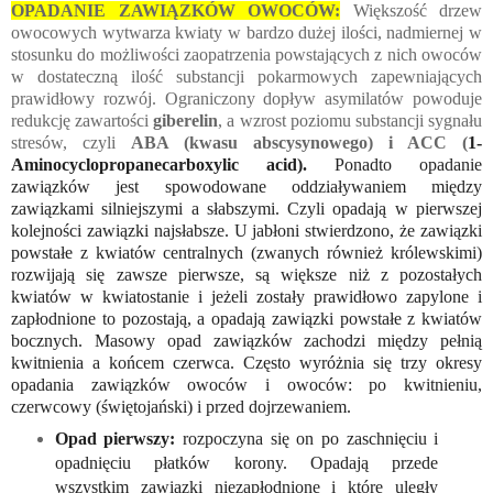
OPADANIE ZAWIĄZKÓW OWOCÓW:
Większość drzew
owocowych wytwarza kwiaty w bardzo dużej ilości, nadmiernej w
stosunku do możliwości zaopatrzenia powstających z nich owoców
w dostateczną ilość substancji pokarmowych zapewniających
prawidłowy rozwój. Ograniczony dopływ asymilatów powoduje
redukcję zawartości
giberelin
, a wzrost poziomu substancji sygnału
stresów, czyli
ABA (kwasu abscysynowego) i ACC (
1-
Aminocyclopropanecarboxylic acid).
Ponadto opadanie
zawiązków jest spowodowane oddziaływaniem między
zawiązkami silniejszymi a słabszymi. Czyli opadają w pierwszej
kolejności zawiązki najsłabsze. U jabłoni stwierdzono, że zawiązki
powstałe z kwiatów centralnych (zwanych również królewskimi)
rozwijają się zawsze pierwsze, są większe niż z pozostałych
kwiatów w kwiatostanie i jeżeli zostały prawidłowo zapylone i
zapłodnione to pozostają, a opadają zawiązki powstałe z kwiatów
bocznych. Masowy opad zawiązków zachodzi między pełnią
kwitnienia a końcem czerwca. Często wyróżnia się trzy okresy
opadania zawiązków owoców i owoców: po kwitnieniu,
czerwcowy (świętojański) i przed dojrzewaniem.
Opad pierwszy:
rozpoczyna się on po zaschnięciu i
opadnięciu płatków korony. Opadają przede
wszystkim zawiązki niezapłodnione i które uległy