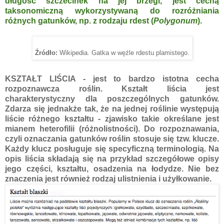
długość szczecinek na jej brzegi, jest cechą
taksonomiczną wykorzystywaną do rozróżniania
różnych gatunków, np. z rodzaju rdest (
Polygonum
).
Źródło:
Wikipedia. Gatka w węźle rdestu plamistego.
KSZTAŁT LIŚCIA - jest to bardzo istotna cecha
rozpoznawcza roślin. Kształt liścia jest
charakterystyczny dla poszczególnych gatunków.
Zdarza się jednakże tak, że na jednej roślinie występują
liście różnego kształtu - zjawisko takie określane jest
mianem heterofilii (różnolistności). Do rozpoznawania,
czyli oznaczania gatunków roślin stosuje się tzw. klucze.
Każdy klucz posługuje się specyficzną terminologią. Na
opis liścia składają się na przykład szczegółowe opisy
jego części, kształtu, osadzenia na łodydze. Nie bez
znaczenia jest również rodzaj ulistnienia i użyłkowanie.