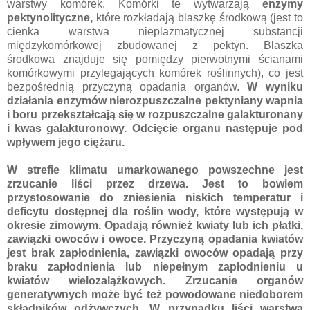
warstwy komórek. Komórki te wytwarzają
enzymy
pektynolityczne,
które rozkładają blaszkę środkową (jest to
cienka warstwa nieplazmatycznej substancji
międzykomórkowej zbudowanej z pektyn. Blaszka
środkowa znajduje się pomiędzy pierwotnymi ścianami
komórkowymi przylegających komórek roślinnych), co jest
bezpośrednią przyczyną opadania organów.
W wyniku
działania enzymów nierozpuszczalne pektyniany wapnia
i boru przekształcają się w rozpuszczalne galakturonany
i kwas galakturonowy. Odcięcie organu następuje pod
wpływem jego ciężaru.
W strefie klimatu umarkowanego powszechne jest
zrzucanie liści przez drzewa. Jest to bowiem
przystosowanie do zniesienia niskich temperatur i
deficytu dostępnej dla roślin wody, które występują w
okresie zimowym. Opadają również kwiaty lub ich płatki,
zawiązki owoców i owoce. Przyczyną opadania kwiatów
jest brak zapłodnienia, zawiązki owoców opadają przy
braku zapłodnienia lub niepełnym zapłodnieniu u
kwiatów wielozalążkowych. Zrzucanie organów
generatywnych może być też powodowane niedoborem
składników odżywczych. W przypadku liści warstwa