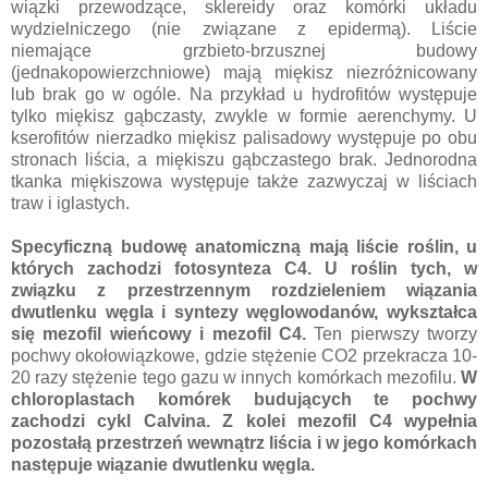
wiązki przewodzące, sklereidy oraz komórki układu
wydzielniczego (nie związane z epidermą). Liście
niemające grzbieto-brzusznej budowy
(jednakopowierzchniowe) mają miękisz niezróżnicowany
lub brak go w ogóle. Na przykład u hydrofitów występuje
tylko miękisz gąbczasty, zwykle w formie aerenchymy. U
kserofitów nierzadko miękisz palisadowy występuje po obu
stronach liścia, a miękiszu gąbczastego brak. Jednorodna
tkanka miękiszowa występuje także zazwyczaj w liściach
traw i iglastych.
Specyficzną budowę anatomiczną mają liście roślin, u
których zachodzi fotosynteza C4. U roślin tych, w
związku z przestrzennym rozdzieleniem wiązania
dwutlenku węgla i syntezy węglowodanów, wykształca
się mezofil wieńcowy i mezofil C4.
Ten pierwszy tworzy
pochwy okołowiązkowe, gdzie stężenie CO2 przekracza 10-
20 razy stężenie tego gazu w innych komórkach mezofilu.
W
chloroplastach komórek budujących te pochwy
zachodzi cykl Calvina. Z kolei mezofil C4 wypełnia
pozostałą przestrzeń wewnątrz liścia i w jego komórkach
następuje wiązanie dwutlenku węgla.