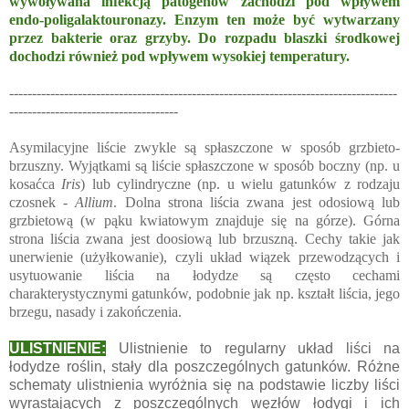
wywoływana infekcją patogenów zachodzi pod wpływem
endo-poligalaktouronazy. Enzym ten może być wytwarzany
przez bakterie oraz grzyby. Do rozpadu blaszki środkowej
dochodzi również pod wpływem wysokiej temperatury.
-------------------------------------------------------------------------------------
-------------------------------------
Asymilacyjne liście zwykle są spłaszczone w sposób grzbieto-
brzuszny. Wyjątkami są liście spłaszczone w sposób boczny (np. u
kosaćca
Iris
) lub cylindryczne (np. u wielu gatunków z rodzaju
czosnek -
Allium
. Dolna strona liścia zwana jest odosiową lub
grzbietową (w pąku kwiatowym znajduje się na górze). Górna
strona liścia zwana jest doosiową lub brzuszną. Cechy takie jak
unerwienie (użyłkowanie), czyli układ wiązek przewodzących i
usytuowanie liścia na łodydze są często cechami
charakterystycznymi gatunków, podobnie jak np. kształt liścia, jego
brzegu, nasady i zakończenia.
ULISTNIENIE:
Ulistnienie to regularny układ liści na
łodydze roślin, stały dla poszczególnych gatunków. Różne
schematy ulistnienia wyróżnia się na podstawie liczby liści
wyrastających z poszczególnych węzłów łodygi i ich