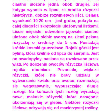
ciastno ułożone jedna obok drugiej. Jej
łodyga wyrasta w lipcu, ze środka różyczki
niektórych, dobrze rozwiniętych liści. Osiąga
wysokość 10-20 cm - jest gruba, pokryta na
całej długości skrętolegle ułożonymi listkami.
Liście mięsiste, odwrotnie jajowate, ciastno
ułożone obok siebie tworzą na ziemi pękatą
różyczkę o średnicy do 5 cm. Posiadają
krótkie kosmki gruczołowe. Rojnik górski jest
byliną, która kwitnie od lipca do sierpnia. Jest
on owadopylny, nasiona są rozsiewane przez
wiatr. Po dojrzeniu owoców różyczka liściowa
rojnika obumiera. Pozostałe, większe
różyczki, które nie brały udziału w
wytwarzaniu kwiatu oraz owocu, rozmnażają
się wegetatywnie, wypuszczając długie
rozłogi. Na końcach tych rozłóg wyrastają
nowe, malutkie różyczki, które następnie
ukorzeniają się w glebie. Niektóre różyczki
liściowe odrywają się od macierzystej rośliny.