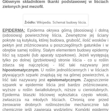
Głównym składnikiem tkanki podstawowej w liściach
zielonych jest mezofil.
Źródło:
Wikipedia. Schemat budowy liścia.
EPIDERMA:
Epiderma okrywa górną (doosiową) i dolną
(odosiową) powierzchnię liścia. Zewnętrzne jej ściany
pokryte są kutykulą, której budowa, grubość, ilość wosków i
pektyn jest zróżnicowana u poszczególnych gatunków i w
obrębie samej rośliny. Stałym elementem budowy epidermy
liści są szparki (lub aparaty szparkowe). Jeżeli występują
tylko po dolnej (grzbietowej) stronie liścia - co u roślin
zdarza się najczęściej - liść taki nazywany jest
hipostomatycznym
. U roślin jednoliściennych i w liściach
pływających szparki znajdują się na górnej powierzchni, a
liść taki nazywany jest
epistomatycznym
. Zagęszczenie
szparek w epidermie liścia jest bardzo zróżnicowane,
wyższe u roślin światłolubnych, niższe u cieniolubnych.
Epiderma blaszki liściowej wykształca często włoski,
zwłaszcza na młodych liściach. Chronią one przed
żerowanie drobnych roślinożerców mechanicznie lub
chemicznie jeśli zawierają wydzieliny. Komórki epidermy