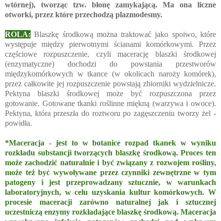
wtórnej), tworząc tzw. błonę zamykającą. Ma ona liczne
otworki, przez które przechodzą plazmodesmy.
ROLA:
Blaszkę środkową można traktować jako spoiwo, które
występuje między pierwotnymi ścianami komórkowymi. Przez
częściowe rozpuszczenie, czyli macerację blaszki środkowej
(enzymatyczne) dochodzi do powstania przestworów
międzykomórkowych w tkance (w okolicach naroży komórek),
przez całkowite jej rozpuszczenie powstają zbiorniki wydzielnicze.
Pektyna blaszki środkowej może być rozpuszczona przez
gotowanie. Gotowane tkanki roślinne miękną (warzywa i owoce).
Pektyna, która przeszła do roztworu po zagęszczeniu tworzy żel -
powidła.
*Maceracja - jest to w botanice rozpad tkanek w wyniku
rozkładu substancji tworzących blaszkę środkową. Proces ten
może zachodzić naturalnie i być związany z rozwojem rośliny,
może też być wywoływane przez czynniki zewnętrzne w tym
patogeny i jest przeprowadzany sztucznie, w warunkach
laboratoryjnych, w celu uzyskania kultur komórkowych. W
procesie maceracji zarówno naturalnej jak i sztucznej
uczestniczą enzymy rozkładające blaszkę środkową. Maceracja