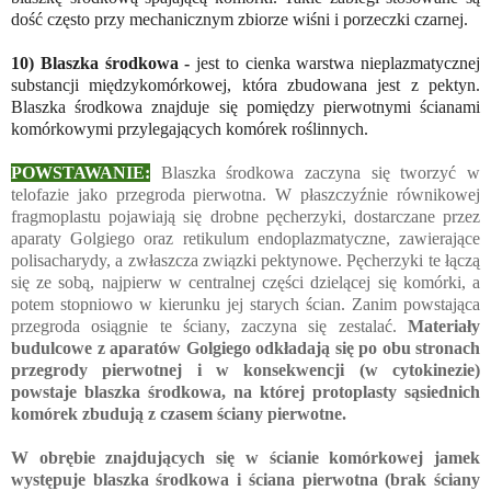
dość często przy mechanicznym zbiorze wiśni i porzeczki czarnej.
10) Blaszka środkowa -
jest to cienka warstwa nieplazmatycznej
substancji międzykomórkowej, która zbudowana jest z pektyn.
Blaszka środkowa znajduje się pomiędzy pierwotnymi ścianami
komórkowymi przylegających komórek roślinnych.
POWSTAWANIE:
Blaszka środkowa zaczyna się tworzyć w
telofazie jako przegroda pierwotna. W płaszczyźnie równikowej
fragmoplastu pojawiają się drobne pęcherzyki, dostarczane przez
aparaty Golgiego oraz retikulum endoplazmatyczne, zawierające
polisacharydy, a zwłaszcza związki pektynowe. Pęcherzyki te łączą
się ze sobą, najpierw w centralnej części dzielącej się komórki, a
potem stopniowo w kierunku jej starych ścian. Zanim powstająca
przegroda osiągnie te ściany, zaczyna się zestalać.
Materiały
budulcowe z aparatów Golgiego odkładają się po obu stronach
przegrody pierwotnej i w konsekwencji (w cytokinezie)
powstaje blaszka środkowa, na której protoplasty sąsiednich
komórek zbudują z czasem ściany pierwotne.
W obrębie znajdujących się w ścianie komórkowej jamek
występuje blaszka środkowa i ściana pierwotna (brak ściany