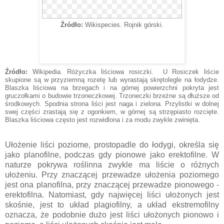
Źródło:
Wikispecies. Rojnik górski.
Źródło:
Wikipedia. Różyczka liściowa rosiczki. U Rosiczek liście
skupione są w przyziemną rozetę lub wyrastają skrętolegle na łodydze.
Blaszka liściowa na brzegach i na górnej powierzchni pokryta jest
gruczołkami o budowie trzoneczkowej. Trzoneczki brzeżne są dłuższe od
środkowych. Spodnia strona liści jest naga i zielona. Przylistki w dolnej
swej części zrastają się z ogonkiem, w górnej są strzępiasto rozcięte.
Blaszka liściowa często jest rozwidlona i za modu zwykle zwinięta.
Ułożenie liści poziome, prostopadle do łodygi, określa się
jako planofilne, podczas gdy pionowe jako erektofilne. W
naturze pokrywa roślinna zwykle ma liście o różnych
ułożeniu. Przy znaczącej przewadze ułożenia poziomego
jest ona planofilna, przy znaczącej przewadze pionowego -
erektofilna. Natomiast, gdy najwięcej liści ułożonych jest
skośnie, jest to układ plagiofilny, a układ ekstremofilny
oznacza, że podobnie dużo jest liści ułożonych pionowo i