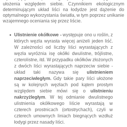
ułożenia względem siebie. Czynnikiem ekologicznym
determinującym układ liści na łodydze jest dążenie do
optymalnego wykorzystania światła, w tym poprzez unikanie
wzajemnego oceniania się przez liście.
Ulistnienie okółkowe -
występuje ono u roślin, z
których węzła wyrasta więcej aniżeli jeden liść.
W zależności od liczby liści wyrastających z
węzła wyróżnia isę okółki dwulistne, trójlistne,
czterolistne, itd. W przypadku okółków złożonych
z dwóch liści wyrastających naprzeciw siebie -
układ taki nazywa się
ulistnieniem
naprzeciwległym.
Gdy takie pary liści ułożone
są w kolejnych węzłach pod kątem prostym
względem siebie mówi się o
ulistnieniu
nakrzyżległym
. W tej odmianie dwulistnego
ulistnienia okółkowego liście wyrastają w
czterech prostnicach (ortostrychach), czyli w
czterech umownych liniach biegnących wzdłuż
łodygi przez nasady liści.