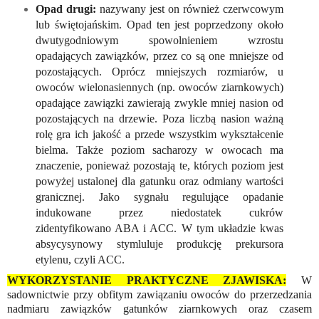
Opad drugi:
nazywany jest on również czerwcowym
lub świętojańskim. Opad ten jest poprzedzony około
dwutygodniowym spowolnieniem wzrostu
opadających zawiązków, przez co są one mniejsze od
pozostających. Oprócz mniejszych rozmiarów, u
owoców wielonasiennych (np. owoców ziarnkowych)
opadające zawiązki zawierają zwykle mniej nasion od
pozostających na drzewie. Poza liczbą nasion ważną
rolę gra ich jakość a przede wszystkim wykształcenie
bielma. Także poziom sacharozy w owocach ma
znaczenie, ponieważ pozostają te, których poziom jest
powyżej ustalonej dla gatunku oraz odmiany wartości
granicznej. Jako sygnału regulujące opadanie
indukowane przez niedostatek cukrów
zidentyfikowano ABA i ACC. W tym układzie kwas
absycysynowy stymluluje produkcję prekursora
etylenu, czyli ACC.
WYKORZYSTANIE PRAKTYCZNE ZJAWISKA:
W
sadownictwie przy obfitym zawiązaniu owoców do przerzedzania
nadmiaru zawiązków gatunków ziarnkowych oraz czasem