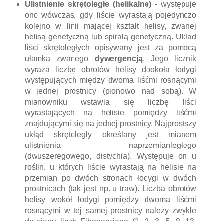
Ulistnienie skrętoległe (helikalne)
- występuje
ono wówczas, gdy liście wyrastają pojedynczo
kolejno w linii mającej kształt helisy, zwanej
helisą genetyczną lub spiralą genetyczną. Układ
liści skrętoległych opisywany jest za pomocą
ułamka zwanego
dywergencją
. Jego licznik
wyraża liczbę obrotów helisy dookoła łodygi
występujących między dwoma liśćmi rosnącymi
w jednej prostnicy (pionowo nad sobą). W
mianowniku wstawia się liczbę liści
wyrastających na helisie pomiędzy liśćmi
znajdującymi się na jednej prostnicy. Najprostszy
ukłąd skrętoległy określany jest mianem
ulistnienia naprzemianległego
(dwuszeregowego, distychia). Występuje on u
roślin, u których liście wyrastają na helisie na
przemian po dwóch stronach łodygi w dwóch
prostnicach (tak jest np. u traw). Liczba obrotów
helisy wokół łodygi pomiędzy dwoma liśćmi
rosnącymi w tej samej prostnicy należy zwykle