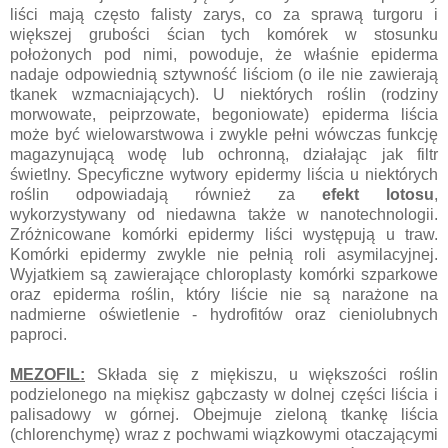
liści mają często falisty zarys, co za sprawą turgoru i
większej grubości ścian tych komórek w stosunku
położonych pod nimi, powoduje, że właśnie epiderma
nadaje odpowiednią sztywność liściom (o ile nie zawierają
tkanek wzmacniających). U niektórych roślin (rodziny
morwowate, peiprzowate, begoniowate) epiderma liścia
może być wielowarstwowa i zwykle pełni wówczas funkcję
magazynującą wodę lub ochronną, działając jak filtr
świetlny. Specyficzne wytwory epidermy liścia u niektórych
roślin odpowiadają również za
efekt lotosu
,
wykorzystywany od niedawna także w nanotechnologii.
Zróżnicowane komórki epidermy liści występują u traw.
Komórki epidermy zwykle nie pełnią roli asymilacyjnej.
Wyjatkiem są zawierające chloroplasty komórki szparkowe
oraz epiderma roślin, który liście nie są narażone na
nadmierne oświetlenie - hydrofitów oraz cieniolubnych
paproci.
MEZOFIL:
Składa się z miękiszu, u większości roślin
podzielonego na miękisz gąbczasty w dolnej części liścia i
palisadowy w górnej. Obejmuje zieloną tkankę liścia
(chlorenchymę) wraz z pochwami wiązkowymi otaczającymi