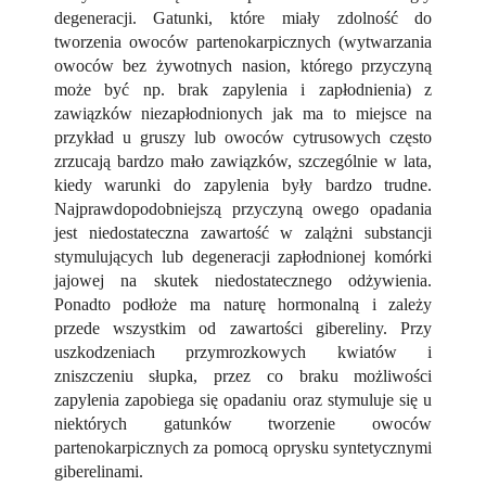
degeneracji. Gatunki, które miały zdolność do
tworzenia owoców partenokarpicznych (wytwarzania
owoców bez żywotnych nasion, którego przyczyną
może być np. brak zapylenia i zapłodnienia) z
zawiązków niezapłodnionych jak ma to miejsce na
przykład u gruszy lub owoców cytrusowych często
zrzucają bardzo mało zawiązków, szczególnie w lata,
kiedy warunki do zapylenia były bardzo trudne.
Najprawdopodobniejszą przyczyną owego opadania
jest niedostateczna zawartość w zalążni substancji
stymulujących lub degeneracji zapłodnionej komórki
jajowej na skutek niedostatecznego odżywienia.
Ponadto podłoże ma naturę hormonalną i zależy
przede wszystkim od zawartości gibereliny. Przy
uszkodzeniach przymrozkowych kwiatów i
zniszczeniu słupka, przez co braku możliwości
zapylenia zapobiega się opadaniu oraz stymuluje się u
niektórych gatunków tworzenie owoców
partenokarpicznych za pomocą oprysku syntetycznymi
giberelinami.