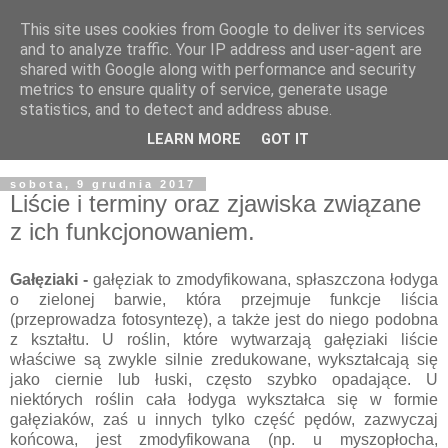
This site uses cookies from Google to deliver its services
and to analyze traffic. Your IP address and user-agent are
shared with Google along with performance and security
metrics to ensure quality of service, generate usage
statistics, and to detect and address abuse.
LEARN MORE
GOT IT
▼
sobota, 9 grudnia 2017
Liście i terminy oraz zjawiska związane
z ich funkcjonowaniem.
Gałęziaki -
gałęziak to zmodyfikowana, spłaszczona łodyga
o zielonej barwie, która przejmuje funkcje liścia
(przeprowadza fotosyntezę), a także jest do niego podobna
z kształtu. U roślin, które wytwarzają gałęziaki liście
właściwe są zwykle silnie zredukowane, wykształcają się
jako ciernie lub łuski, często szybko opadające. U
niektórych roślin cała łodyga wykształca się w formie
gałęziaków, zaś u innych tylko część pędów, zazwyczaj
końcowa, jest zmodyfikowana (np. u myszopłocha,