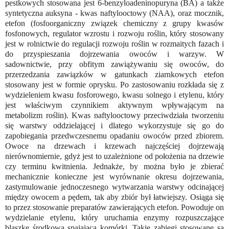
pestkowych stosowana jest 6-benzyloadeninopuryna (BA) a także
syntetyczna auksyna - kwas naftylooctowy (NAA), oraz mocznik,
etefon (fosfoorganiczny związek chemiczny z grupy kwasów
fosfonowych, regulator wzrostu i rozwoju roślin, który stosowany
jest w rolnictwie do regulacji rozwoju roślin w rozmaitych fazach i
do przyspieszania dojrzewania owoców i warzyw. W
sadownictwie, przy obfitym zawiążywaniu się owoców, do
przerzedzania zawiązków w gatunkach ziarnkowych etefon
stosowany jest w formie oprysku. Po zastosowaniu rozkłada się z
wydzieleniem kwasu fosforowego, kwasu solnego i etylenu, który
jest właściwym czynnikiem aktywnym wpływającym na
metabolizm roślin). Kwas naftylooctowy przeciwdziała tworzeniu
się warstwy oddzielającej i dlatego wykorzystuje się go do
zapobiegania przedwczesnemu opadaniu owoców przed zbiorem.
Owoce na drzewach i krzewach najczęściej dojrzewają
nierównomiernie, gdyż jest to uzależnione od położenia na drzewie
czy terminu kwitnienia. Jednakże, by można było je zbierać
mechanicznie konieczne jest wyrównanie okresu dojrzewania,
zastymulowanie jednoczesnego wytwarzania warstwy odcinającej
między owocem a pędem, tak aby zbiór był łatwiejszy. Osiąga się
to przez stosowanie preparatów zawierających etefon. Powoduje on
wydzielanie etylenu, który uruchamia enzymy rozpuszczające
blaszkę środkową spajającą komórki. Takie zabiegi stosowane są