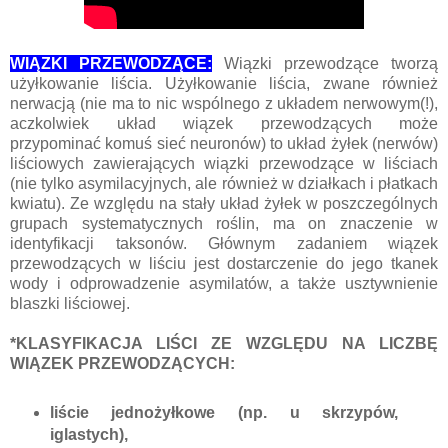
WIĄZKI PRZEWODZĄCE:
Wiązki przewodzące tworzą
użyłkowanie liścia. Użyłkowanie liścia, zwane również
nerwacją (nie ma to nic wspólnego z układem nerwowym(!),
aczkolwiek układ wiązek przewodzących może
przypominać komuś sieć neuronów) to układ żyłek (nerwów)
liściowych zawierających wiązki przewodzące w liściach
(nie tylko asymilacyjnych, ale również w działkach i płatkach
kwiatu). Ze względu na stały układ żyłek w poszczególnych
grupach systematycznych roślin, ma on znaczenie w
identyfikacji taksonów. Głównym zadaniem wiązek
przewodzących w liściu jest dostarczenie do jego tkanek
wody i odprowadzenie asymilatów, a także usztywnienie
blaszki liściowej.
*KLASYFIKACJA LIŚCI ZE WZGLĘDU NA LICZBĘ
WIĄZEK PRZEWODZĄCYCH:
liście jednożyłkowe (np. u skrzypów,
iglastych),