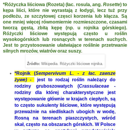
*Różyczka liściowa (Rozeta) (łac. rosula, ang.
Rosette
) to
kępa liści, które nie wyrastają z łodygi, lecz tuż przy
podłożu, ze szczytowej częsci korzenia lub kłącza. Są
one mniej więcej równomiernie rozmieszczone, czasami
tworzą gęstą, zbitą kępę (np. u rojnika górskiego).
Różyczki liściowe występują często u roślin
wysokogórskich lub rosnących w terenach suchych.
Jest to przystosowanie ułatwiające roślinie przetrwanie
silnych mrozów, wiatrów oraz suszy.
Źródło:
Wikipedia. Różyczki liściowe rojnika.
*Rojnik (
Sempervivum L. - z łac. zawsze
żywe)
-
jest to rodzaj roślin należący do
rodziny gruboszowatych (
Crassulaceae
-
rodziny dla której charakterystyczne jest
występowanie głównie w krajach ciepłych, są
to często sukulenty liściowe, które występują
przeważnie na siedliskach ubogich w wodę,
Rosną na terenach piaszczystych, wśród
skał, często na obszarach górskich. W Polsce