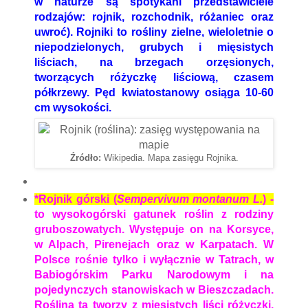
w naturze są spotykani przedstawiciele
rodzajów: rojnik, rozchodnik, różaniec oraz
uwroć). Rojniki to rośliny zielne, wieloletnie o
niepodzielonych, grubych i mięsistych
liściach, na brzegach orzęsionych,
tworzących różyczkę liściową, czasem
półkrzewy. Pęd kwiatostanowy osiąga 10-60
cm wysokości.
Źródło:
Wikipedia. Mapa zasięgu Rojnika.
*Rojnik górski (
Sempervivum montanum L.
) -
to wysokogórski gatunek roślin z rodziny
gruboszowatych. Występuje on na Korsyce,
w Alpach, Pirenejach oraz w Karpatach. W
Polsce rośnie tylko i wyłącznie w Tatrach, w
Babiogórskim Parku Narodowym i na
pojedynczych stanowiskach w Bieszczadach.
Roślina ta tworzy z mięsistych liści różyczki,