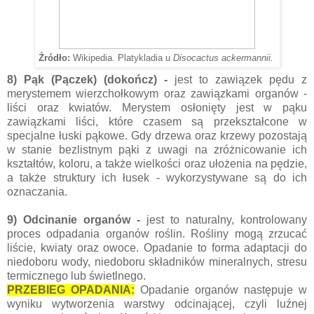
Źródło:
Wikipedia. Platykladia u
Disocactus ackermannii.
8) Pąk (Pączek) (dokończ) -
jest to zawiązek pędu z
merystemem wierzchołkowym oraz zawiązkami organów -
liści oraz kwiatów. Merystem osłonięty jest w pąku
zawiązkami liści, które czasem są przekształcone w
specjalne łuski pąkowe. Gdy drzewa oraz krzewy pozostają
w stanie bezlistnym pąki z uwagi na zróżnicowanie ich
kształtów, koloru, a także wielkości oraz ułożenia na pędzie,
a także struktury ich łusek - wykorzystywane są do ich
oznaczania.
9) Odcinanie organów -
jest to naturalny, kontrolowany
proces odpadania organów roślin. Rośliny mogą zrzucać
liście, kwiaty oraz owoce. Opadanie to forma adaptacji do
niedoboru wody, niedoboru składników mineralnych, stresu
termicznego lub świetlnego.
PRZEBIEG OPADANIA:
Opadanie organów następuje w
wyniku wytworzenia warstwy odcinającej, czyli luźnej