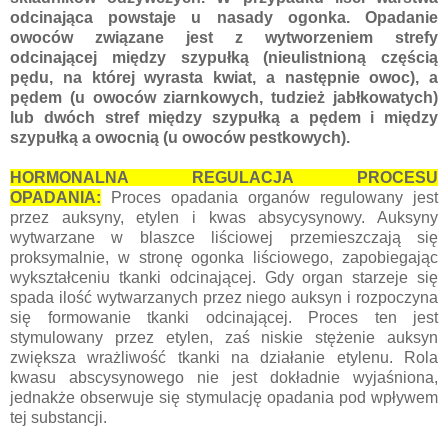
odcinająca powstaje u nasady ogonka. Opadanie
owoców związane jest z wytworzeniem strefy
odcinającej między szypułką (nieulistnioną częścią
pędu, na której wyrasta kwiat, a następnie owoc), a
pędem (u owoców ziarnkowych, tudzież jabłkowatych)
lub dwóch stref między szypułką a pędem i między
szypułką a owocnią (u owoców pestkowych).
HORMONALNA REGULACJA PROCESU
OPADANIA:
Proces opadania organów regulowany jest
przez auksyny, etylen i kwas absycysynowy. Auksyny
wytwarzane w blaszce liściowej przemieszczają się
proksymalnie, w stronę ogonka liściowego, zapobiegając
wykształceniu tkanki odcinającej. Gdy organ starzeje się
spada ilość wytwarzanych przez niego auksyn i rozpoczyna
się formowanie tkanki odcinającej. Proces ten jest
stymulowany przez etylen, zaś niskie stężenie auksyn
zwiększa wrażliwość tkanki na działanie etylenu. Rola
kwasu abscysynowego nie jest dokładnie wyjaśniona,
jednakże obserwuje się stymulację opadania pod wpływem
tej substancji.