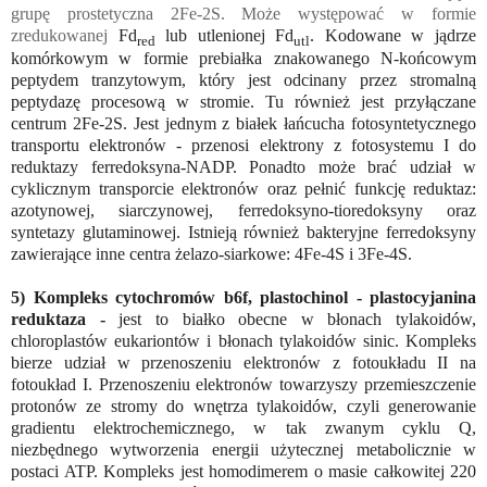
grupę prostetyczna 2Fe-2S. Może występować w formie
zredukowanej
Fd
lub utlenionej Fd
. Kodowane w jądrze
red
utl
komórkowym w formie prebiałka znakowanego N-końcowym
peptydem tranzytowym, który jest odcinany przez stromalną
peptydazę procesową w stromie. Tu również jest przyłączane
centrum 2Fe-2S. Jest jednym z białek łańcucha fotosyntetycznego
transportu elektronów - przenosi elektrony z fotosystemu I do
reduktazy ferredoksyna-NADP. Ponadto może brać udział w
cyklicznym transporcie elektronów oraz pełnić funkcję reduktaz:
azotynowej, siarczynowej, ferredoksyno-tioredoksyny oraz
syntetazy glutaminowej. Istnieją również bakteryjne ferredoksyny
zawierające inne centra żelazo-siarkowe: 4Fe-4S i 3Fe-4S.
5) Kompleks cytochromów b6f, plastochinol - plastocyjanina
reduktaza -
jest to białko obecne w błonach tylakoidów,
chloroplastów eukariontów i błonach tylakoidów sinic. Kompleks
bierze udział w przenoszeniu elektronów z fotoukładu II na
fotoukład I. Przenoszeniu elektronów towarzyszy przemieszczenie
protonów ze stromy do wnętrza tylakoidów, czyli generowanie
gradientu elektrochemicznego, w tak zwanym cyklu Q,
niezbędnego wytworzenia energii użytecznej metabolicznie w
postaci ATP. Kompleks jest homodimerem o masie całkowitej 220