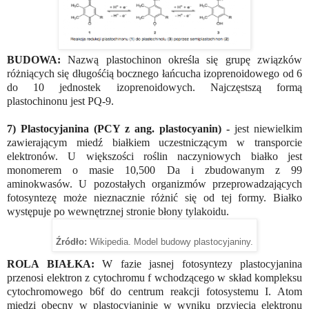
BUDOWA:
Nazwą plastochinon określa się grupę związków
różniących się długośćią bocznego łańcucha izoprenoidowego od 6
do 10 jednostek izoprenoidowych. Najczęstszą formą
plastochinonu jest PQ-9.
7) Plastocyjanina (PCY z ang. plastocyanin) -
jest niewielkim
zawierającym miedź białkiem uczestniczącym w transporcie
elektronów. U większości roślin naczyniowych białko jest
monomerem o masie 10,500 Da i zbudowanym z 99
aminokwasów. U pozostałych organizmów przeprowadzających
fotosyntezę może nieznacznie różnić się od tej formy. Białko
występuje po wewnętrznej stronie błony tylakoidu.
Źródło:
Wikipedia. Model budowy plastocyjaniny.
ROLA BIAŁKA:
W fazie jasnej fotosyntezy plastocyjanina
przenosi elektron z cytochromu f wchodzącego w skład kompleksu
cytochromowego b6f do centrum reakcji fotosystemu I. Atom
miedzi obecny w plastocyjaninie w wyniku przyjęcia elektronu