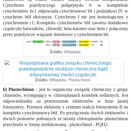
Cytochrom pojedynczego polipeptydu b w kompleksie
cytochromów bc1 odpowiada cytochromowi b6 i podziałowi IV w
cytochrom b6f złożonym; Cytochrom f nie jest homologiczny z
cytochromem c1; Kompleks cytochromów b6f zawiera dodatkowe
cząsteczki barwników, chlorofil, beta-karoten oraz hem c połączony
przez pojedyncze wiązanie tioestrowe z cytochromem b6.
Źródło:
Wikipedia.
Źródło:
WIkipedia. Plastochinon.
6) Plastochinon -
jest to organiczny związek chemiczny z grupy
chinonów, występujący w chloroplastach komórek roślinnych. Jest
odpowiedzialny za przenoszenie elektronów w fazie jasnej
fotosyntezy. Przenosi elektrony z centrum reakcji fotosystemu II na
kompleks cytochromowy b6f. Po przyłączeniu dwóch elektronów i
dwóch protonów pobranych ze stromy chloroplastów plastochinon
przechodzi w formę zredukowaną - plastochinol - PQH2.