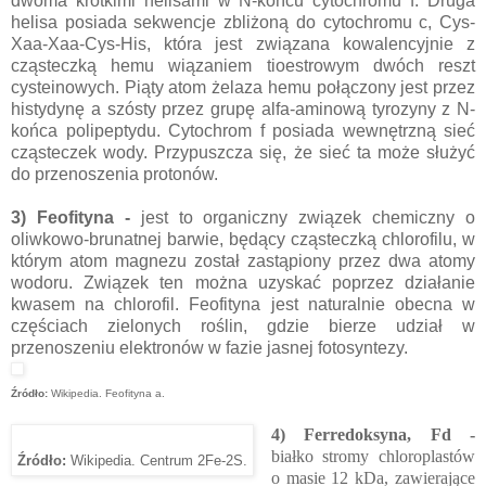
dwoma krótkimi helisami w N-końcu cytochromu f. Druga
helisa posiada sekwencje zbliżoną do cytochromu c, Cys-
Xaa-Xaa-Cys-His, która jest związana kowalencyjnie z
cząsteczką hemu wiązaniem tioestrowym dwóch reszt
cysteinowych. Piąty atom żelaza hemu połączony jest przez
histydynę a szósty przez grupę alfa-aminową tyrozyny z N-
końca polipeptydu. Cytochrom f posiada wewnętrzną sieć
cząsteczek wody. Przypuszcza się, że sieć ta może służyć
do przenoszenia protonów.
3) Feofityna -
jest to organiczny związek chemiczny o
oliwkowo-brunatnej barwie, będący cząsteczką chlorofilu, w
którym atom magnezu został zastąpiony przez dwa atomy
wodoru. Związek ten można uzyskać poprzez działanie
kwasem na chlorofil. Feofityna jest naturalnie obecna w
częściach zielonych roślin, gdzie bierze udział w
przenoszeniu elektronów w fazie jasnej fotosyntezy.
Źródło:
Wikipedia. Feofityna a.
4) Ferredoksyna, Fd -
białko stromy chloroplastów
Źródło:
Wikipedia. Centrum 2Fe-2S.
o masie 12 kDa, zawierające