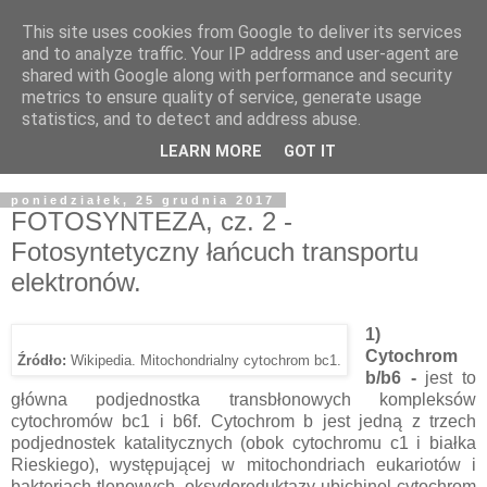
This site uses cookies from Google to deliver its services
and to analyze traffic. Your IP address and user-agent are
shared with Google along with performance and security
metrics to ensure quality of service, generate usage
statistics, and to detect and address abuse.
LEARN MORE
GOT IT
▼
poniedziałek, 25 grudnia 2017
FOTOSYNTEZA, cz. 2 -
Fotosyntetyczny łańcuch transportu
elektronów.
1)
Cytochrom
Źródło:
Wikipedia. Mitochondrialny cytochrom bc1.
b/b6 -
jest to
główna podjednostka transbłonowych kompleksów
cytochromów bc1 i b6f. Cytochrom b jest jedną z trzech
podjednostek katalitycznych (obok cytochromu c1 i białka
Rieskiego), występującej w mitochondriach eukariotów i
bakteriach tlenowych, oksydoreduktazy ubichinol-cytochrom