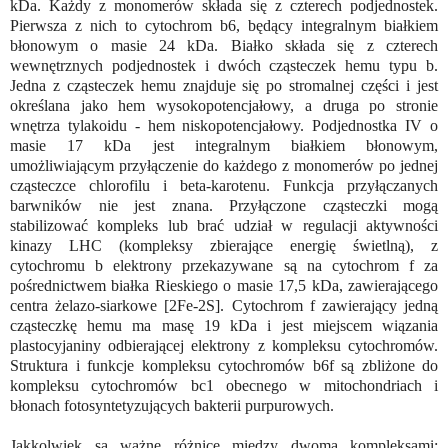
kDa. Każdy z monomerów składa się z czterech podjednostek.
Pierwsza z nich to cytochrom b6, będący integralnym białkiem
błonowym o masie 24 kDa. Białko składa się z czterech
wewnętrznych podjednostek i dwóch cząsteczek hemu typu b.
Jedna z cząsteczek hemu znajduje się po stromalnej części i jest
określana jako hem wysokopotencjałowy, a druga po stronie
wnętrza tylakoidu - hem niskopotencjałowy. Podjednostka IV o
masie 17 kDa jest integralnym białkiem błonowym,
umożliwiającym przyłączenie do każdego z monomerów po jednej
cząsteczce chlorofilu i beta-karotenu. Funkcja przyłączanych
barwników nie jest znana. Przyłączone cząsteczki mogą
stabilizować kompleks lub brać udział w regulacji aktywności
kinazy LHC (kompleksy zbierające energię świetlną), z
cytochromu b elektrony przekazywane są na cytochrom f za
pośrednictwem białka Rieskiego o masie 17,5 kDa, zawierającego
centra żelazo-siarkowe [2Fe-2S]. Cytochrom f zawierający jedną
cząsteczkę hemu ma masę 19 kDa i jest miejscem wiązania
plastocyjaniny odbierającej elektrony z kompleksu cytochromów.
Struktura i funkcje kompleksu cytochromów b6f są zbliżone do
kompleksu cytochromów bc1 obecnego w mitochondriach i
błonach fotosyntetyzujących bakterii purpurowych.
Jakkolwiek są ważne różnice między dwoma kompleksami: