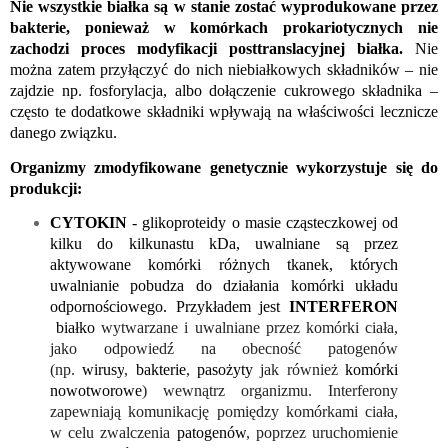
Nie wszystkie białka są w stanie zostać wyprodukowane przez 
bakterie, ponieważ w komórkach prokariotycznych nie 
zachodzi proces modyfikacji posttranslacyjnej białka. 
Nie 
można zatem przyłączyć do nich niebiałkowych składników – nie 
zajdzie np. fosforylacja, albo dołączenie cukrowego składnika – 
często te dodatkowe składniki wpływają na właściwości lecznicze 
danego związku. 
Organizmy zmodyfikowane genetycznie wykorzystuje się do 
produkcji:
CYTOKIN 
- 
glikoproteidy o masie cząsteczkowej od 
kilku do kilkunastu kDa, uwalniane są przez 
aktywowane komórki różnych tkanek, których 
uwalnianie pobudza do działania komórki układu 
odpornościowego. Przykładem jest 
INTERFERON 
białko
 wytwarzane i uwalniane przez komórki ciała, 
jako odpowiedź na obecność patogenów 
(np. 
wirusy
, 
bakterie
, 
pasożyty
 jak również 
komórki 
nowotworowe
) wewnątrz organizmu. Interferony 
zapewniają komunikację pomiędzy komórkami ciała, 
w celu zwalczenia 
patogenów
, poprzez uruchomienie 