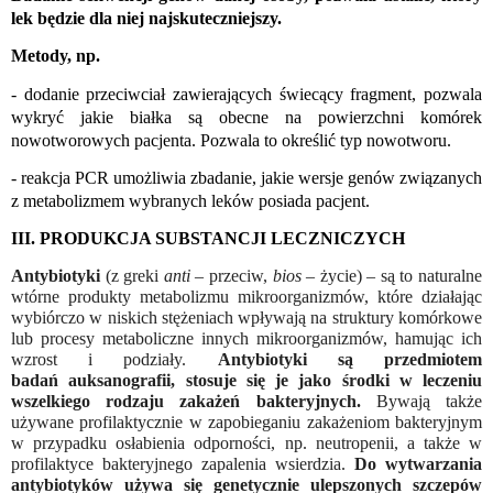
lek będzie dla niej najskuteczniejszy. 
Metody, np. 
- dodanie przeciwciał zawierających świecący fragment, pozwala 
wykryć jakie białka są obecne na powierzchni komórek 
nowotworowych pacjenta. Pozwala to określić typ nowotworu. 
- reakcja PCR umożliwia zbadanie, jakie wersje genów związanych 
z metabolizmem wybranych leków posiada pacjent. 
III. PRODUKCJA SUBSTANCJI LECZNICZYCH 
Antybiotyki
 (z greki 
anti
 – przeciw, 
bios
 – życie) – są to naturalne 
wtórne produkty metabolizmu mikroorganizmów, które działając 
wybiórczo w niskich stężeniach wpływają na struktury komórkowe 
lub procesy metaboliczne innych mikroorganizmów, hamując ich 
wzrost i podziały. 
Antybiotyki są przedmiotem 
badań auksanografii, stosuje się je jako środki w leczeniu 
wszelkiego rodzaju zakażeń bakteryjnych. 
Bywają także 
używane profilaktycznie w zapobieganiu zakażeniom bakteryjnym 
w przypadku osłabienia odporności, np. neutropenii, a także w 
profilaktyce bakteryjnego zapalenia wsierdzia. 
Do wytwarzania 
antybiotyków używa się genetycznie ulepszonych szczepów 