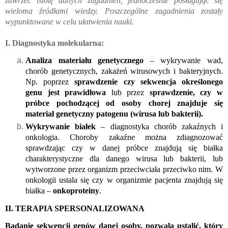
zawrzeć istotę danych zagadnień, jednocześnie posługując się
wieloma źródłami wiedzy. Poszczególne zagadnienia zostały
wypunktowane w celu ułatwienia nauki.
I. Diagnostyka molekularna:
Analiza materiału genetycznego 
– wykrywanie wad, 
chorób genetycznych, zakażeń wirusowych i bakteryjnych. 
Np. poprzez 
sprawdzenie czy sekwencja określonego 
genu jest prawidłowa
 lub przez 
sprawdzenie, czy w 
próbce pochodzącej od osoby chorej znajduje się 
materiał genetyczny patogenu (wirusa lub bakterii). 
Wykrywanie białek
 – diagnostyka chorób zakaźnych i 
onkologia. Choroby zakaźne można zdiagnozować 
sprawdzając czy w danej próbce znajdują się białka 
charakterystyczne dla danego wirusa lub bakterii, lub 
wytworzone przez organizm przeciwciała przeciwko nim. W 
onkologii ustala się czy w organizmie pacjenta znajdują się 
białka – 
onkoproteiny
. 
II. TERAPIA SPERSONALIZOWANA
Badanie sekwencji genów danej osoby, pozwala ustalić, który 