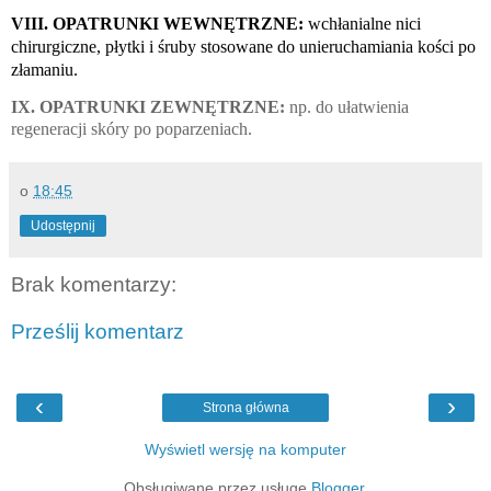
VIII. OPATRUNKI WEWNĘTRZNE:
 wchłanialne nici 
chirurgiczne, płytki i śruby stosowane do unieruchamiania kości po 
złamaniu.
IX. OPATRUNKI ZEWNĘTRZNE: 
np. do ułatwienia 
regeneracji skóry po poparzeniach.  
o
18:45
Udostępnij
Brak komentarzy:
Prześlij komentarz
‹
›
Strona główna
Wyświetl wersję na komputer
Obsługiwane przez usługę
Blogger
.