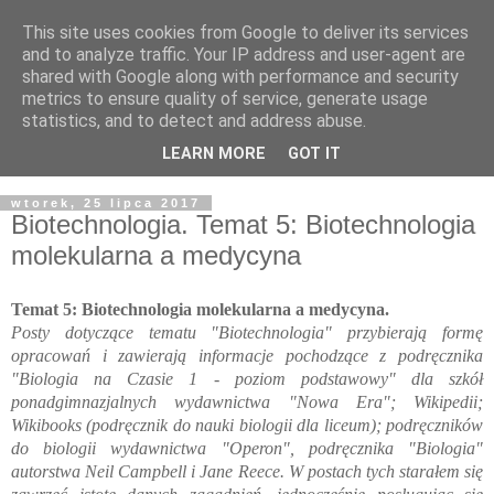
This site uses cookies from Google to deliver its services
and to analyze traffic. Your IP address and user-agent are
shared with Google along with performance and security
metrics to ensure quality of service, generate usage
statistics, and to detect and address abuse.
LEARN MORE
GOT IT
▼
wtorek, 25 lipca 2017
Biotechnologia. Temat 5: Biotechnologia
molekularna a medycyna
Temat 5: Biotechnologia molekularna a medycyna. 
Posty dotyczące tematu "Biotechnologia" przybierają formę
opracowań i zawierają informacje pochodzące z podręcznika
"Biologia na Czasie 1 - poziom podstawowy" dla szkół
ponadgimnazjalnych wydawnictwa "Nowa Era"; Wikipedii;
Wikibooks (podręcznik do nauki biologii dla liceum); podręczników
do biologii wydawnictwa "Operon", podręcznika "Biologia"
autorstwa Neil Campbell i Jane Reece. W postach tych starałem się