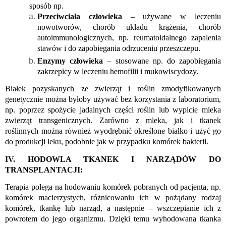
sposób np. 
Przeciwciała człowieka
 – używane w leczeniu 
nowotworów, chorób układu krążenia, chorób 
autoimmunologicznych, np. reumatoidalnego zapalenia 
stawów i do zapobiegania odrzuceniu przeszczepu. 
Enzymy człowieka
 – stosowane np. do zapobiegania 
zakrzepicy w leczeniu hemofilii i mukowiscydozy. 
Białek pozyskanych ze zwierząt i roślin zmodyfikowanych 
genetycznie można byłoby używać bez korzystania z laboratorium, 
np. poprzez spożycie jadalnych części roślin lub wypicie mleka 
zwierząt transgenicznych. Zarówno z mleka, jak i tkanek 
roślinnych można również wyodrębnić określone białko i użyć go 
do produkcji leku, podobnie jak w przypadku komórek bakterii. 
IV. HODOWLA TKANEK I NARZĄDÓW DO 
TRANSPLANTACJI:
Terapia polega na hodowaniu komórek pobranych od pacjenta, np. 
komórek macierzystych, różnicowaniu ich w pożądany rodzaj 
komórek, tkankę lub narząd, a następnie – wszczepianie ich z 
powrotem do jego organizmu. Dzięki temu wyhodowana tkanka 