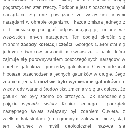
pogorszyć ten stan rzeczy. Podobnie jest z poszczególnymi
narządami. Są one powiązane ze wszystkimi innymi
narządami w obrębie organizmu i każda zmiana jednego z
nich musiałaby pociągać odpowiadającą jej zmianę we
wszystkich innych narządach. Ten pogląd określa się
mianem
zasady korelacji części.
Georges Cuvier stał się
jednym z twórców anatomii porównawczej - nauki, która
zajmuje się porównywaniem poszczególnych narządów w
obrębie gatunków i pomiędzy gatunkami. Cuvier odrzucał
hipotezę przechodzenia jednych gatunków w drugie. Jego
zdaniem jednak
możliwe było wymieranie gatunków
np.
wtedy, gdy warunki środowiska zmieniały się tak dalece, że
gatunki nie były zdolne do przeżycia. Tak narodziło się
pojęcie
wymarłe światy.
Koniec jednego i początek
następnego świata związany był, zdaniem Cuviera, z
wielkimi katastrofami (np. ogromnymi zalewami mórz), stąd
ten kierunek w myśli geologicznej nazywa się