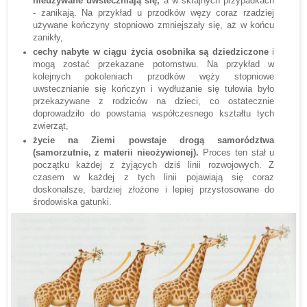
nieużywane uwsteczniają się,
a w skrajnych przypadkach
- zanikają. Na przykład u przodków węzy coraz rzadziej
używane kończyny stopniowo zmniejszały się, aż w końcu
zanikły,
cechy nabyte w ciągu życia osobnika są dziedziczone
i
mogą zostać przekazane potomstwu. Na przykład w
kolejnych pokoleniach przodków węży stopniowe
uwstecznianie się kończyn i wydłużanie się tułowia było
przekazywane z rodziców na dzieci, co ostatecznie
doprowadziło do powstania współczesnego kształtu tych
zwierząt,
życie na Ziemi powstaje drogą samorództwa
(samorzutnie, z materii nieożywionej).
Proces ten stał u
początku każdej z żyjących dziś linii rozwojowych. Z
czasem w każdej z tych linii pojawiają się coraz
doskonalsze, bardziej złożone i lepiej przystosowane do
środowiska gatunki.