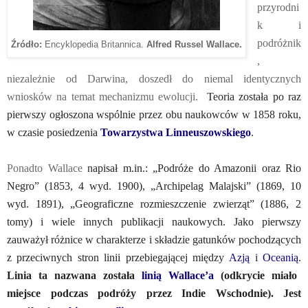
przyrodni
k i
podróżnik
Źródło:
Encyklopedia Britannica.
Alfred Russel Wallace.
,
niezależnie od Darwina, doszedł do niemal identycznych
wniosków na temat mechanizmu ewolucji.
Teoria została po raz
pierwszy ogłoszona wspólnie przez obu naukowców w 1858 roku,
w czasie posiedzenia
Towarzystwa Linneuszowskiego
.
Ponadto Wallace
napisał m.in.: „Podróże do Amazonii oraz Rio
Negro” (1853, 4 wyd. 1900), „Archipelag Malajski” (1869, 10
wyd. 1891), „Geograficzne rozmieszczenie zwierząt” (1886, 2
tomy) i wiele innych publikacji naukowych. Jako pierwszy
zauważył różnice w charakterze i składzie gatunków pochodzących
z przeciwnych stron linii przebiegającej między
Azją
i
Oceanią
.
Linia ta nazwana została
linią Wallace’a
(odkrycie miało
miejsce podczas podróży przez Indie Wschodnie). Jest