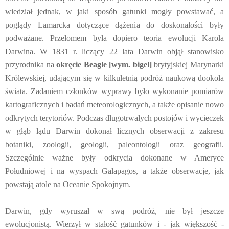
wiedział jednak, w jaki sposób gatunki mogły powstawać, a
poglądy Lamarcka dotyczące dążenia do doskonałości były
podważane. Przełomem była dopiero teoria ewolucji Karola
Darwina. W 1831 r. liczący 22 lata Darwin objął stanowisko
przyrodnika na
okręcie Beagle [wym. bigel]
brytyjskiej Marynarki
Królewskiej, udającym się w kilkuletnią podróż naukową dookoła
świata. Zadaniem członków wyprawy było wykonanie pomiarów
kartograficznych i badań meteorologicznych, a także opisanie nowo
odkrytych terytoriów. Podczas długotrwałych postojów i wycieczek
w głąb lądu Darwin dokonał licznych obserwacji z zakresu
botaniki, zoologii, geologii, paleontologii oraz geografii.
Szczególnie ważne były odkrycia dokonane w Ameryce
Południowej i na wyspach Galapagos, a także obserwacje, jak
powstają atole na Oceanie Spokojnym.
Darwin, gdy wyruszał w swą podróż, nie był jeszcze
ewolucjonistą. Wierzył w stałość gatunków i - jak większość -