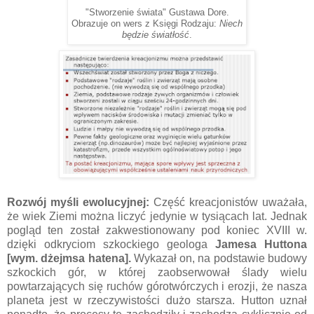
"Stworzenie świata" Gustawa Dore.
Obrazuje on wers z Księgi Rodzaju:
Niech
będzie światłość
.
Rozwój myśli ewolucyjnej:
Część kreacjonistów uważała,
że wiek Ziemi można liczyć jedynie w tysiącach lat. Jednak
pogląd ten został zakwestionowany pod koniec XVIII w.
dzięki odkryciom szkockiego geologa
Jamesa Huttona
[wym. dżejmsa hatena].
Wykazał on, na podstawie budowy
szkockich gór, w której zaobserwował ślady wielu
powtarzających się ruchów górotwórczych i erozji, że nasza
planeta jest w rzeczywistości dużo starsza. Hutton uznał