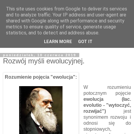
This site uses cookies from Google to deliver its services
and to analyze traffic. Your IP address and user-agent are
shared with Google along with performance and security
metrics to ensure quality of service, generate usage
statistics, and to detect and address abuse.
LEARN MORE
GOT IT
▼
poniedziałek, 10 czerwca 2019
Rozwój myśli ewolucyjnej.
Rozumienie pojęcia "ewolucja":
W rozumieniu
potocznym pojęcie
ewolucja (łac.
evolutio - "wytoczyć,
rozwijać")
jest
synonimem rozwoju i
odnosi się do
stopniowych,