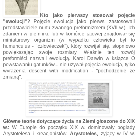
Kto jako pierwszy stosował pojęcie
"ewolucji"?
Pojęcie ewolucja jako pierwsi zastosowali
przedstawiciele nurtu zwanego preformizmem (XVII w.). Ich
zdaniem w plemniku lub w komórce jajowej znajdował się
miniaturowy organizm (w wypadku człowieka był to
humunculus - "człowieczek"), który rozwijał się, stopniowo
powiększając swoje rozmiary. Właśnie ten rozwój
preformiści nazwali ewolucją. Karol Darwin w książce O
powstawaniu gatunków... nie używał pojęcia ewolucja, tylko
wyrażenia descent with modification - "pochodzenie ze
zmianą".
Główne teorie dotyczące życia na Ziemi głoszone do XIX
w.:
W Europie do początku XIX w. dominowały poglądy
Arystotelesa i kreacjonistów.
Arystoteles,
żyjący w IV w.