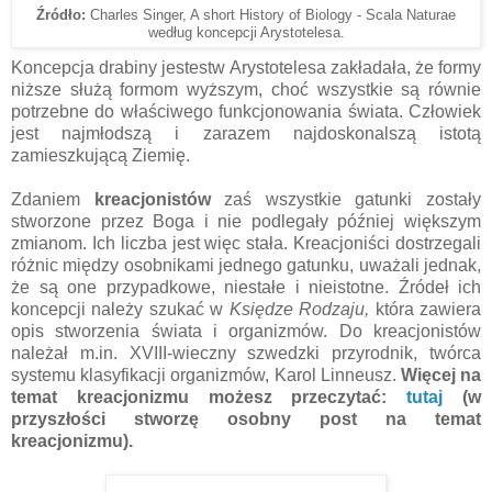
Źródło:
Charles Singer, A short History of Biology - Scala Naturae
według koncepcji Arystotelesa.
Koncepcja drabiny jestestw Arystotelesa zakładała, że formy
niższe służą formom wyższym, choć wszystkie są równie
potrzebne do właściwego funkcjonowania świata. Człowiek
jest najmłodszą i zarazem najdoskonalszą istotą
zamieszkującą Ziemię.
Zdaniem
kreacjonistów
zaś wszystkie gatunki zostały
stworzone przez Boga i nie podlegały później większym
zmianom. Ich liczba jest więc stała. Kreacjoniści dostrzegali
różnic między osobnikami jednego gatunku, uważali jednak,
że są one przypadkowe, niestałe i nieistotne. Źródeł ich
koncepcji należy szukać w
Księdze Rodzaju,
która zawiera
opis stworzenia świata i organizmów. Do kreacjonistów
należał m.in. XVIII-wieczny szwedzki przyrodnik, twórca
systemu klasyfikacji organizmów, Karol Linneusz.
Więcej na
temat kreacjonizmu możesz przeczytać:
tutaj
(w
przyszłości stworzę osobny post na temat
kreacjonizmu).