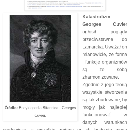
Katastrofizm:
Georges Cuvie
r
ogłosił poglądy
przeciwstawne do
Lamarcka. Uważał on
mianowicie, że forma
i funkcje organizmów
są ze sobą
zharmonizowane.
Zgodnie z jego teorią
wszystkie stworzenia
są tak zbudowane, by
mogły jak najlepiej
Źródło:
Encyklopedia Bitannica - Georges
funkcjonować w
Cuvier.
danych warunkach
środowiska, a wszelkie zmiany w ich budowie mogą