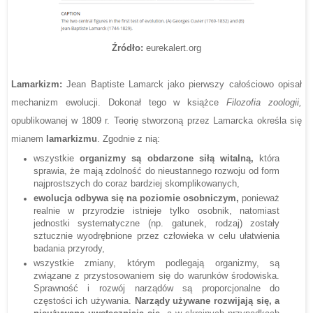
Źródło:
eurekalert.org
Lamarkizm:
Jean Baptiste Lamarck jako pierwszy całościowo opisał
mechanizm ewolucji. Dokonał tego w książce
Filozofia zoologii,
opublikowanej w 1809 r. Teorię stworzoną przez Lamarcka określa się
mianem
lamarkizmu
. Zgodnie z nią:
wszystkie
organizmy są obdarzone siłą witalną,
która
sprawia, że mają zdolność do nieustannego rozwoju od form
najprostszych do coraz bardziej skomplikowanych,
ewolucja odbywa się na poziomie osobniczym,
ponieważ
realnie w przyrodzie istnieje tylko osobnik, natomiast
jednostki systematyczne (np. gatunek, rodzaj) zostały
sztucznie wyodrębnione przez człowieka w celu ułatwienia
badania przyrody,
wszystkie zmiany, którym podlegają organizmy, są
związane z przystosowaniem się do warunków środowiska.
Sprawność i rozwój narządów są proporcjonalne do
częstości ich używania.
Narządy używane rozwijają się, a