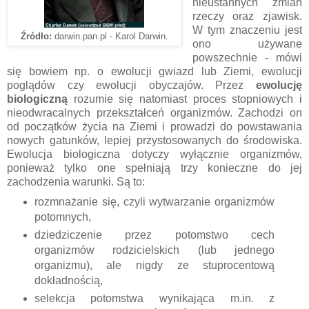
nieustannych zmian
rzeczy oraz zjawisk.
W tym znaczeniu jest
Źródło:
darwin.pan.pl - Karol Darwin.
ono używane
powszechnie - mówi
się bowiem np. o ewolucji gwiazd lub Ziemi, ewolucji
poglądów czy ewolucji obyczajów. Przez
ewolucję
biologiczną
rozumie się natomiast proces stopniowych i
nieodwracalnych przekształceń organizmów. Zachodzi on
od początków życia na Ziemi i prowadzi do powstawania
nowych gatunków, lepiej przystosowanych do środowiska.
Ewolucja biologiczna dotyczy wyłącznie organizmów,
ponieważ tylko one spełniają trzy konieczne do jej
zachodzenia warunki. Są to:
rozmnażanie się, czyli wytwarzanie organizmów
potomnych,
dziedziczenie przez potomstwo cech
organizmów rodzicielskich (lub jednego
organizmu), ale nigdy ze stuprocentową
dokładnością,
selekcja potomstwa wynikająca m.in. z