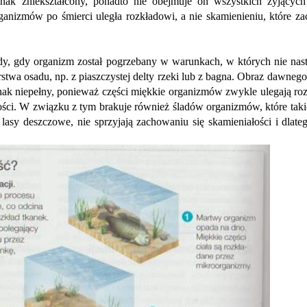
ednak zniekształcony, ponadto nie obejmuje on wszystkich żyjącyc
ganizmów po śmierci uległa rozkładowi, a nie skamienieniu, które z
dy, gdy organizm został pogrzebany w warunkach, w których nie nast
arstwa osadu, np. z piaszczystej delty rzeki lub z bagna. Obraz dawnego
dnak niepełny, ponieważ części miękkie organizmów zwykle ulegają ro
ości. W związku z tym brakuje również śladów organizmów, które taki
 lasy deszczowe, nie sprzyjają zachowaniu się skamieniałości i dlate