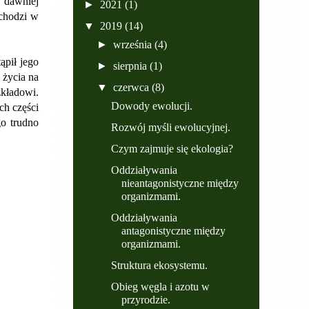
h dawniej
►
2021
(1)
achodzi w
▼
2019
(14)
►
września
(4)
ąpił jego
►
sierpnia
(1)
 życia na
▼
czerwca
(8)
zkładowi.
Dowody ewolucji.
ch części
go trudno
Rozwój myśli ewolucyjnej.
Czym zajmuje się ekologia?
Oddziaływania
nieantagonistyczne między
organizmami.
Oddziaływania
antagonistyczne między
organizmami.
Struktura ekosystemu.
Obieg węgla i azotu w
przyrodzie.