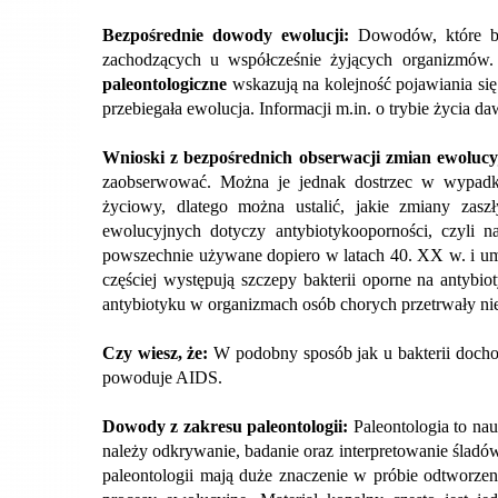
Bezpośrednie dowody ewolucji:
Dowodów, które be
zachodzących u współcześnie żyjących organizmów
paleontologiczne
wskazują na kolejność pojawiania si
przebiegała ewolucja. Informacji m.in. o trybie życia
Wnioski z bezpośrednich obserwacji zmian ewoluc
zaobserwować. Można je jednak dostrzec w wypadku
życiowy, dlatego można ustalić, jakie zmiany zasz
ewolucyjnych dotyczy antybiotykooporności, czyli n
powszechnie używane dopiero w latach 40. XX w. i umo
częściej występują szczepy bakterii oporne na antybio
antybiotyku w organizmach osób chorych przetrwały ni
Czy wiesz, że:
W podobny sposób jak u bakterii dochod
powoduje AIDS.
Dowody z zakresu paleontologii:
Paleontologia to na
należy odkrywanie, badanie oraz interpretowanie śladów
paleontologii mają duże znaczenie w próbie odtworzen