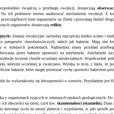
zpośrednio świadczą o przebiegu ewolucji, dostarczają
obserwac
. Na ich podstawie można analizować mechanizmy ewolucji. Z k
ę poszczególnych form organizmów na Ziemi i pozwalają śledzić drogi
 dawnych organizmów dostarczają
relikty
.
yjnych:
Zmiany ewolucyjne zachodzą najczęściej bardzo wolno i trudn
 patogenów chorobotwórczych, takich jak bakterie. Mają one kró
ły w kolejnych pokoleniach. Najbardziej znany przykład przebie
abywania przez bakterie oporności na antybiotyki. Antybiotyki za
żliwiły leczenie chorób wcześniej nieuleczalnych. Współcześnie jed
tyki, którymi wcześniej je zwalczano. Wynika to m.in. z faktu, że p
eliczne bakterie, które mogły przekazać cechę oporności bakteriom p
zi do wykształcenia się lekooporności u wirusów. Przykładem jest H
uka o organizmach żyjących w minionych epokach geologicznych. Do 
 ich obecności na ziemi, czyli tzw.
skamieniałości (skamielin).
Dane 
ia dawnego życia na naszej planecie i wyjaśnienia, w jaki sposób pr