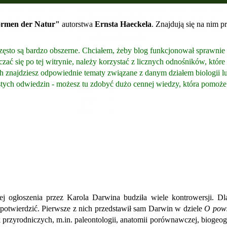
ormen der Natur"
autorstwa
Ernsta Haeckela
. Znajdują się na nim p
często są bardzo obszerne. Chciałem, żeby blog funkcjonował sprawnie 
czać się po tej witrynie, należy korzystać z licznych odnośników, kt
ch znajdziesz odpowiednie tematy związane z danym działem biologii lub
tych odwiedzin - możesz tu zdobyć dużo cennej wiedzy, która pomoż
j ogłoszenia przez Karola Darwina budziła wiele kontrowersji. Dl
otwierdzić. Pierwsze z nich przedstawił sam Darwin w dziele
O pow
przyrodniczych, m.in. paleontologii, anatomii porównawczej, biogeogr