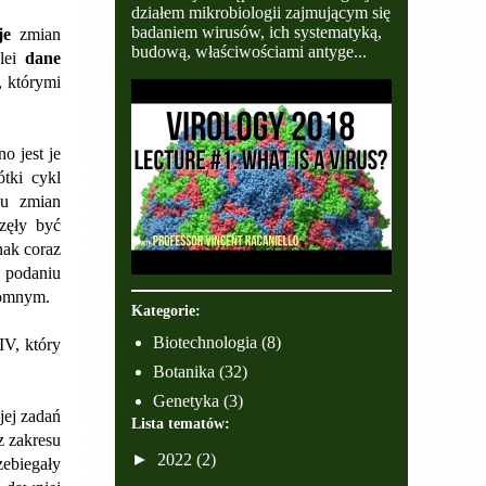
działem mikrobiologii zajmującym się
badaniem wirusów, ich systematyką,
je
zmian
budową, właściwościami antyge...
olei
dane
, którymi
o jest je
tki cykl
gu zmian
częły być
nak coraz
o podaniu
otomnym.
Kategorie:
Biotechnologia
(8)
IV, który
Botanika
(32)
Genetyka
(3)
jej zadań
Lista tematów:
z zakresu
►
2022
(2)
zebiegały