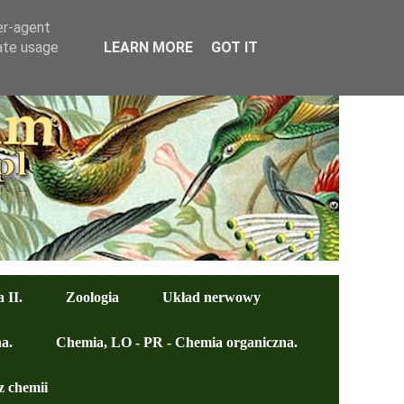
er-agent
rate usage
LEARN MORE
GOT IT
 II.
Zoologia
Układ nerwowy
a.
Chemia, LO - PR - Chemia organiczna.
z chemii