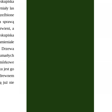
 skupiska
niały las
rzeźbione
a sprawą
rwieni, a
skupiska
amieniałe
w. Drzewa
bumarłych
omórkowe
u jest go
m drewnem
ą już nie