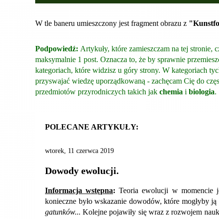
W tle baneru umieszczony jest fragment obrazu z
"Kunstf
Podpowiedź:
Artykuły, które zamieszczam na tej stronie, 
maksymalnie 1 post. Oznacza to, że by sprawnie przemiesz
kategoriach, które widzisz u góry strony. W kategoriach ty
przyswajać wiedzę uporządkowaną - zachęcam Cię do częs
przedmiotów przyrodniczych takich jak
chemia
i
biologia
.
POLECANE ARTYKUŁY:
wtorek, 11 czerwca 2019
Dowody ewolucji.
Informacja wstępna
:
Teoria ewolucji w momencie je
konieczne było wskazanie dowodów, które mogłyby ją p
gatunków...
Kolejne pojawiły się wraz z rozwojem nauk 