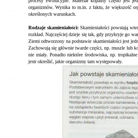
procesy ewolucyjne. Materiał kopalny często jest j
organizmów. Wynika to m.in. z faktu, że większość or
określonych warunkach.
Rodzaje skamieniałości:
Skamieniałości powstają wte
rozkład. Najczęściej dzieje się tak, gdy przykryje go w
Ziemi odtworzony na podstawie skamieniałości jest je
Zachowują się głównie twarde części, np. muszle lub k
nie miały. Ponadto niektóre środowiska, np. tropikalne
jestr określić, jakie organizmy tam występowały.