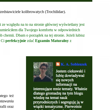
rzedstawiciele kolibrowatych (Trochilidae).
i ze względu na to na stronie głównej wyświetlany jest
óre umieściłem dla Twojego komfortu w odpowiednich
 chemii. Dbam o porządek na tej stronie. Jeżeli lubisz
e Ci
perfekcyjnie
zdać
Egzamin Maturalny
z
atego też
stawaniu
afii oraz