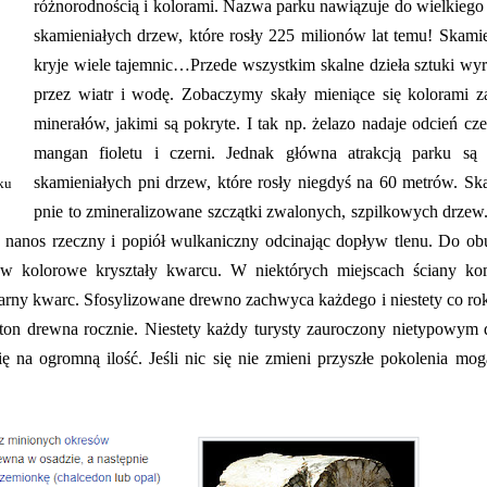
różnorodnością i kolorami. Nazwa parku nawiązuje do wielkiego
skamieniałych drzew, które rosły 225 milionów lat temu! Skamie
kryje wiele tajemnic…Przede wszystkim skalne dzieła sztuki wy
przez wiatr i wodę. Zobaczymy skały mieniące się kolorami z
minerałów, jakimi są pokryte. I tak np. żelazo nadaje odcień cze
mangan fioletu i czerni. Jednak główna atrakcją parku są 
skamieniałych pni drzew, które rosły niegdyś na 60 metrów. Sk
ku
pnie to zmineralizowane szczątki zwalonych, szpilkowych drze
je nanos rzeczny i popiół wulkaniczny odcinając dopływ tlenu. Do o
 w kolorowe kryształy kwarcu. W niektórych miejscach ściany k
i czarny kwarc. Sfosylizowane drewno zachwyca każdego i niestety co rok
1 ton drewna rocznie. Niestety każdy turysty zauroczony nietypowy
ę na ogromną ilość. Jeśli nic się nie zmieni przyszłe pokolenia mog