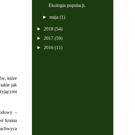
Ekologia populacji.
►
maja
(1)
►
2018
(54)
►
2017
(59)
►
2016
(11)
ów, które
takie jak
 żyjącymi
rodowy –
st kraina
 zachwyca