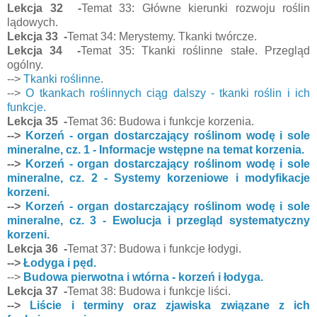
Lekcja 32 -
Temat 33: Główne kierunki rozwoju roślin
lądowych.
Lekcja 33 -
Temat 34: Merystemy. Tkanki twórcze.
Lekcja 34 -
Temat 35: Tkanki roślinne stałe. Przegląd
ogólny.
-->
Tkanki roślinne
.
-->
O tkankach roślinnych ciąg dalszy - tkanki roślin i ich
funkcje.
Lekcja 35 -
Temat 36: Budowa i funkcje korzenia.
-->
Korzeń - organ dostarczający roślinom wodę i sole
mineralne, cz. 1 - Informacje wstępne na temat korzenia.
-->
Korzeń - organ dostarczający roślinom wodę i sole
mineralne, cz. 2 - Systemy korzeniowe i modyfikacje
korzeni.
-->
Korzeń - organ dostarczający roślinom wodę i sole
mineralne, cz. 3 - Ewolucja i przegląd systematyczny
korzeni.
Lekcja 36 -
Temat 37: Budowa i funkcje łodygi.
-->
Łodyga i pęd.
-->
Budowa pierwotna i wtórna - korzeń i łodyga.
Lekcja 37 -
Temat 38: Budowa i funkcje liści.
-->
Liście i terminy oraz zjawiska związane z ich