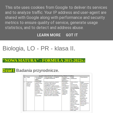
This site uses cookies from Google to deliver its services
and to analyze traffic. Your IP address and user-agent are
shared with Google along with performance and security
metrics to ensure quality of service, generate usage
statistics, and to detect and address abuse.
LEARN MORE
GOT IT
▼
Biologia, LO - PR - klasa II.
"NOWA MATURA" - FORMUŁA 2015-2022r.:
Dział I:
Badania przyrodnicze.