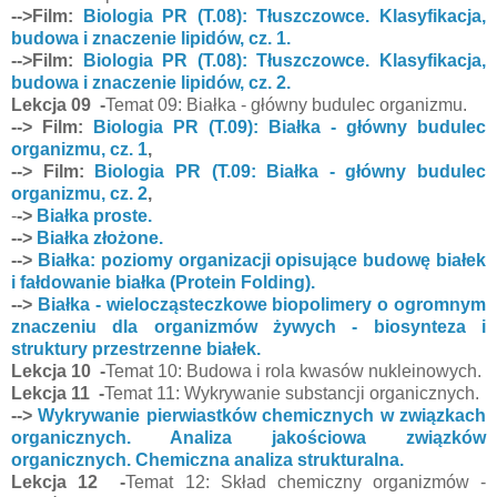
-->Film:
Biologia PR (T.08): Tłuszczowce. Klasyfikacja,
budowa i znaczenie lipidów, cz. 1.
-->Film:
Biologia PR (T.08): Tłuszczowce. Klasyfikacja,
budowa i znaczenie lipidów, cz. 2.
Lekcja 09 -
Temat 09: Białka - główny budulec organizmu.
--> Film:
Biologia PR (T.09): Białka - główny budulec
organizmu, cz. 1
,
--> Film:
Biologia PR (T.09: Białka - główny budulec
organizmu, cz. 2
,
-
->
Białka proste.
-->
Białka złożone.
-->
Białka: poziomy organizacji opisujące budowę białek
i fałdowanie białka (Protein Folding).
-->
Białka - wielocząsteczkowe biopolimery o ogromnym
znaczeniu dla organizmów żywych - biosynteza i
struktury przestrzenne białek.
Lekcja 10 -
Temat 10: Budowa i rola kwasów nukleinowych.
Lekcja 11 -
Temat 11: Wykrywanie substancji organicznych.
-->
Wykrywanie pierwiastków chemicznych w związkach
organicznych. Analiza jakościowa związków
organicznych. Chemiczna analiza strukturalna.
Lekcja 12 -
Temat 12: Skład chemiczny organizmów -