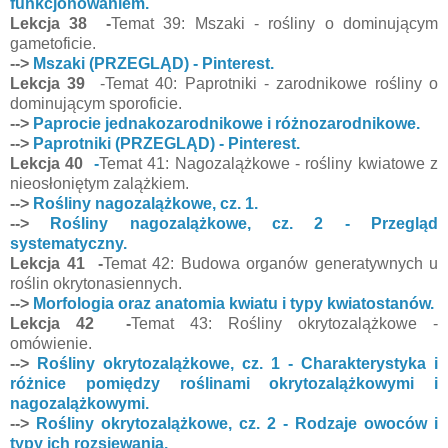
funkcjonowaniem.
Lekcja 38 -
Temat 39: Mszaki - rośliny o dominującym
gametoficie.
-->
Mszaki (PRZEGLĄD) - Pinterest.
Lekcja 39
-Temat 40: Paprotniki - zarodnikowe rośliny o
dominującym sporoficie.
-->
Paprocie jednakozarodnikowe i różnozarodnikowe.
-->
Paprotniki (PRZEGLĄD) - Pinterest.
Lekcja 40
-
Temat 41: Nagozalążkowe - rośliny kwiatowe z
nieosłoniętym zalążkiem.
-->
Rośliny nagozalążkowe, cz. 1.
-->
Rośliny nagozalążkowe, cz. 2 - Przegląd
systematyczny.
Lekcja 41 -
Temat 42: Budowa organów generatywnych u
roślin okrytonasiennych.
-->
Morfologia oraz anatomia kwiatu i typy kwiatostanów.
Lekcja 42 -
Temat 43: Rośliny okrytozalążkowe -
omówienie.
-->
Rośliny okrytozalążkowe, cz. 1 - Charakterystyka i
różnice pomiędzy roślinami okrytozalążkowymi i
nagozalążkowymi.
-->
Rośliny okrytozalążkowe, cz. 2 - Rodzaje owoców i
typy ich rozsiewania.