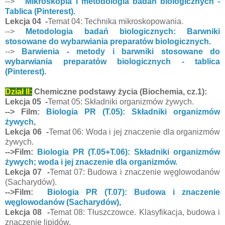
-->
Mikroskopia i metodologia badań biologicznych -
Tablica (Pinterest).
Lekcja 04 -
Temat 04: Technika mikroskopowania.
-->
Metodologia badań biologicznych: Barwniki
stosowane do wybarwiania preparatów biologicznych.
-->
Barwienia - metody i barwniki stosowane do
wybarwiania preparatów biologicznych - tablica
(Pinterest).
Dział II:
Chemiczne podstawy życia (Biochemia, cz.1):
Lekcja 05 -
Temat 05: Składniki organizmów żywych.
--> Film:
Biologia PR (T.05): Składniki organizmów
żywych
,
Lekcja 06 -
Temat 06: Woda i jej znaczenie dla organizmów
żywych.
-->Film:
Biologia PR (T.05+T.06): Składniki organizmów
żywych; woda i jej znaczenie dla organizmów.
Lekcja 07 -
Temat 07: Budowa i znaczenie węglowodanów
(Sacharydów).
-->Film:
Biologia PR (T.07): Budowa i znaczenie
węglowodanów (Sacharydów)
,
Lekcja 08 -
Temat 08: Tłuszczowce. Klasyfikacja, budowa i
znaczenie lipidów.