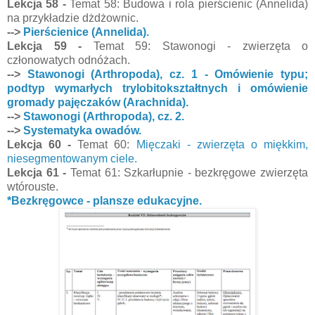
Lekcja 58 -
Temat 58: Budowa i rola pierścienic (Annelida)
na przykładzie dżdżownic.
-->
Pierścienice (Annelida).
Lekcja 59 -
Temat 59: Stawonogi - zwierzęta o
członowatych odnóżach.
-->
Stawonogi (Arthropoda), cz. 1 - Omówienie typu;
podtyp wymarłych trylobitokształtnych i omówienie
gromady pajęczaków (Arachnida).
-->
Stawonogi (Arthropoda), cz. 2.
-->
Systematyka owadów.
Lekcja 60 -
Temat 60:
Mięczaki - zwierzęta o miękkim,
niesegmentowanym ciele.
Lekcja 61 -
Temat 61: Szkarłupnie - bezkręgowe zwierzęta
wtórouste.
*Bezkręgowce - plansze edukacyjne.