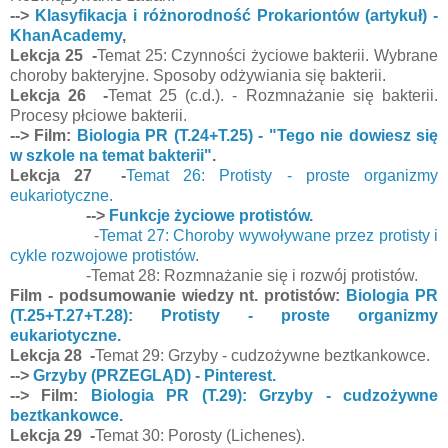
-->
Klasyfikacja i różnorodność Prokariontów (artykuł) -
KhanAcademy
,
Lekcja 25 -
Temat 25: Czynności życiowe bakterii. Wybrane
choroby bakteryjne. Sposoby odżywiania się bakterii.
Lekcja 26 -
Temat 25 (c.d.). - Rozmnażanie się bakterii.
Procesy płciowe bakterii.
--> Film:
Biologia PR (T.24+T.25) - "Tego nie dowiesz się
w szkole na temat bakterii"
.
Lekcja 27 -
Temat 26: Protisty - proste organizmy
eukariotyczne.
-->
Funkcje życiowe protistów.
-
Temat 27: Choroby wywoływane przez protisty i
cykle rozwojowe protistów
.
-Temat 28: Rozmnażanie się i rozwój protistów.
Film - podsumowanie wiedzy nt. protistów:
Biologia PR
(T.25+T.27+T.28): Protisty - proste organizmy
eukariotyczne.
Lekcja 28 -
Temat 29: Grzyby - cudzożywne beztkankowce.
-->
Grzyby (PRZEGLĄD) - Pinterest.
--> Film:
Biologia PR (T.29): Grzyby - cudzożywne
beztkankowce.
Lekcja 29 -
Temat 30: Porosty (Lichenes).