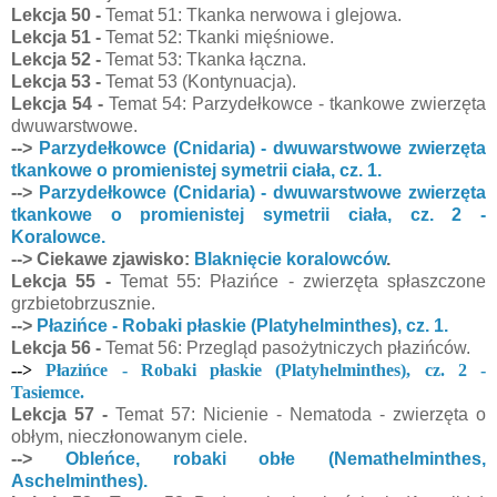
Lekcja 50 -
Temat 51: Tkanka nerwowa i glejowa.
Lekcja 51 -
Temat 52: Tkanki mięśniowe.
Lekcja 52 -
Temat 53: Tkanka łączna.
Lekcja 53 -
Temat 53 (Kontynuacja).
Lekcja 54 -
Temat 54: Parzydełkowce - tkankowe zwierzęta
dwuwarstwowe.
-->
Parzydełkowce (Cnidaria) - dwuwarstwowe zwierzęta
tkankowe o promienistej symetrii ciała, cz. 1.
-->
Parzydełkowce (Cnidaria) - dwuwarstwowe zwierzęta
tkankowe o promienistej symetrii ciała, cz. 2 -
Koralowce.
--> Ciekawe zjawisko:
Blaknięcie koralowców
.
Lekcja 55 -
Temat 55: Płazińce - zwierzęta spłaszczone
grzbietobrzusznie.
-->
Płazińce - Robaki płaskie (Platyhelminthes), cz. 1.
Lekcja 56 -
Temat 56: Przegląd pasożytniczych płazińców.
-->
Płazińce - Robaki płaskie (Platyhelminthes), cz. 2 -
Tasiemce.
Lekcja 57 -
Temat 57: Nicienie - Nematoda - zwierzęta o
obłym, nieczłonowanym ciele.
-->
Obleńce, robaki obłe (Nemathelminthes,
Aschelminthes).