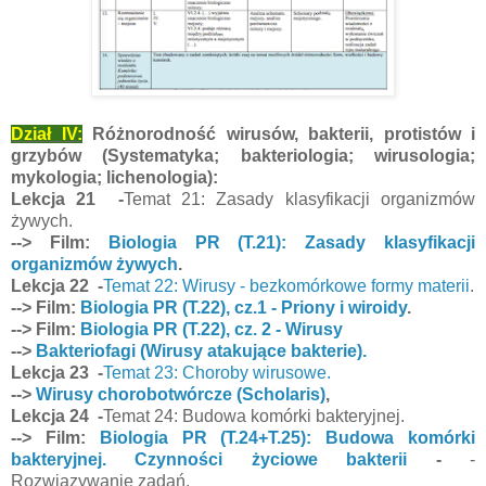
Dział IV:
Różnorodność wirusów, bakterii, protistów i
grzybów (Systematyka; bakteriologia; wirusologia;
mykologia; lichenologia):
Lekcja 21 -
Temat 21: Zasady klasyfikacji organizmów
żywych.
--> Film:
Biologia PR (T.21): Zasady klasyfikacji
organizmów żywych
.
Lekcja 22 -
Temat 22: Wirusy - bezkomórkowe formy materii
.
--> Film:
Biologia PR (T.22), cz.1 - Priony i wiroidy
.
--> Film:
Biologia PR (T.22), cz. 2 - Wirusy
-->
Bakteriofagi (Wirusy atakujące bakterie).
Lekcja 23 -
Temat 23: Choroby wirusowe.
-->
Wirusy chorobotwórcze (Scholaris)
,
Lekcja 24 -
Temat 24: Budowa komórki bakteryjnej.
--> Film:
Biologia PR (T.24+T.25): Budowa komórki
bakteryjnej. Czynności życiowe bakterii
-
-
Rozwiązywanie zadań.