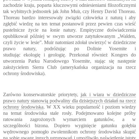
zachodzie kraju, poparta kluczowymi odniesieniami filozoficznymi
tak wybitnych jednostek jak
John Muir
, czy
Henry David Thoreau
.
Thoreau bardzo interesowały związki człowieka z naturą i aby
zgłębić wiedzę na ten temat postanowił przez pewien czas wieść
pustelnicze życie na łonie natury. Empiryczne doświadczenia
opublikował później w swym utworze zatytułowanym „
Walden,
czyli życie w lesie
”
. Muir natomiast zdołał uwierzyć w dziedziczne
prawo natury, podróżując po
Dolinie Yosemite
i
studiując
ekologię
i
geologię
. Przekonał również Kongres do
utworzenia
Parku Narodowego Yosemite
, stając się następnie
założycielem Sierra Club (amerykańska organizacja na rzecz
ochrony środowiska)
.
Zarówno konserwatorskie priorytety,
jak i wiara w dziedziczne
prawo natury stanowią podwaliny dla dzisiejszych działań na rzecz
ochrony środowiska
. W XX wieku popularność i poziom wiedzy
na temat środowiska stale rosły. Podejmowano kolejne próby
ratowania zagrożonych wymarciem gatunków, a w
szczególności
bizona
. Dopiero wyginięcie gatunku
gołębia
wędrownego
pomogło zwolennikom ochrony środowiska skupić
na sobie uwagę innych ugrupowań i umożliwiło naświetlenie istoty