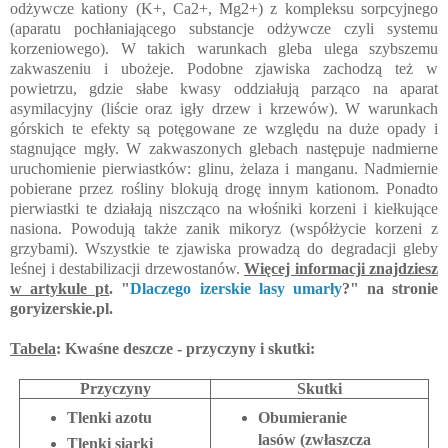
odżywcze kationy (K+, Ca2+, Mg2+) z kompleksu sorpcyjnego
(aparatu pochłaniającego substancje odżywcze czyli systemu
korzeniowego). W takich warunkach gleba ulega szybszemu
zakwaszeniu i ubożeje. Podobne zjawiska zachodzą też w
powietrzu, gdzie słabe kwasy oddziałują parząco na aparat
asymilacyjny (liście oraz igły drzew i krzewów). W warunkach
górskich te efekty są potęgowane ze względu na duże opady i
stagnujące mgły. W zakwaszonych glebach następuje nadmierne
uruchomienie pierwiastków: glinu, żelaza i manganu. Nadmiernie
pobierane przez rośliny blokują drogę innym kationom. Ponadto
pierwiastki te działają niszcząco na włośniki korzeni i kiełkujące
nasiona. Powodują także zanik mikoryz (współżycie korzeni z
grzybami). Wszystkie te zjawiska prowadzą do degradacji gleby
leśnej i destabilizacji drzewostanów.
Więcej informacji znajdziesz
w artykule pt
. "
Dlaczego izerskie lasy umarły
?" na stronie
goryizerskie.pl.
Tabela
: Kwaśne deszcze - przyczyny i skutki:
Przyczyny
Skutki
Tlenki azotu
Obumieranie
lasów (zwłaszcza
Tlenki siarki