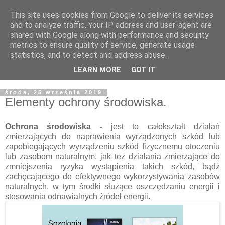
This site uses cookies from Google to deliver its services
and to analyze traffic. Your IP address and user-agent are
shared with Google along with performance and security
metrics to ensure quality of service, generate usage
statistics, and to detect and address abuse.
LEARN MORE
GOT IT
▼
środa, 25 września 2019
Elementy ochrony środowiska.
Ochrona środowiska -
jest to całokształt działań
zmierzających do naprawienia wyrządzonych szkód lub
zapobiegających wyrządzeniu szkód fizycznemu otoczeniu
lub zasobom naturalnym, jak też działania zmierzające do
zmniejszenia ryzyka wystąpienia takich szkód, bądź
zachęcającego do efektywnego wykorzystywania zasobów
naturalnych, w tym środki służące oszczędzaniu energii i
stosowania odnawialnych źródeł energii.