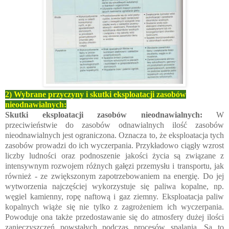
2) Wybrane przyczyny i skutki eksploatacji zasobów
nieodnawialnych:
Skutki eksploatacji zasobów nieodnawialnych:
W
przeciwieństwie do zasobów odnawialnych ilość zasobów
nieodnawialnych jest ograniczona. Oznacza to, że eksploatacja tych
zasobów prowadzi do ich wyczerpania. Przykładowo ciągły wzrost
liczby ludności oraz podnoszenie jakości życia są związane z
intensywnym rozwojem różnych gałęzi przemysłu i transportu, jak
również - ze zwiększonym zapotrzebowaniem na energię. Do jej
wytworzenia najczęściej wykorzystuje się paliwa kopalne, np.
węgiel kamienny, ropę naftową i gaz ziemny. Eksploatacja paliw
kopalnych wiąże się nie tylko z zagrożeniem ich wyczerpania.
Powoduje ona także przedostawanie się do atmosfery dużej ilości
zanieczyszczeń powstałych podczas procesów spalania. Są to