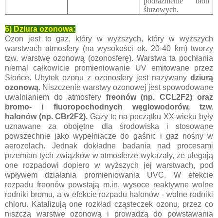
podrażnienie błon
śluzowych.
6) Dziura ozonowa:
Ozon jest to gaz, który w wyższych, który w wyższych
warstwach atmosfery (na wysokości ok. 20-40 km) tworzy
tzw. warstwę ozonową (ozonosferę). Warstwa ta pochłania
niemal całkowicie promieniowanie UV emitowane przez
Słońce. Ubytek ozonu z ozonosfery jest nazywany
dziurą
ozonową
. Niszczenie warstwy ozonowej jest spowodowane
uwalnianiem do atmosfery
freonów (np. CCL2F2) oraz
bromo- i fluoropochodnych węglowodorów, tzw.
halonów (np. CBr2F2).
Gazy te na początku XX wieku były
uznawane za obojętne dla środowiska i stosowane
powszechnie jako wypełniacze do gaśnic i gaz nośny w
aerozolach. Jednak dokładne badania nad procesami
przemian tych związków w atmosferze wykazały, że ulegają
one rozpadowi dopiero w wyższych jej warstwach, pod
wpływem działania promieniowania UVC. W efekcie
rozpadu freonów powstają m.in. wysoce reaktywne wolne
rodniki bromu, a w efekcie rozpadu halonów - wolne rodniki
chloru. Katalizują one rozkład cząsteczek ozonu, przez co
niszczą warstwę ozonową i prowadzą do powstawania