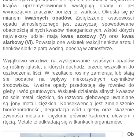
krajów uprzemysłowionych występują opady o pH
wynoszącym znacznie poniżej tej wartości. Określa się je
mianem
kwaśnych opadów.
Zwiększenie kwasowości
opadu atmosferycznego jest zazwyczaj spowodowane
obecnością silnych kwasów nieorganicznych, wśród których
największy udział mają
kwas azotowy (V)
oraz
kwas
siarkowy (VI).
Powstają one wskutek reakcji tlenków azotu i
tlenków siarki z parą wodną, obecną w atmosferze.
Wyjątkowo wrażliwe na występowanie kwaśnych opadów
są rośliny iglaste, u których dochodzi przede wszystkim do
uszkodzenia liści. W rezultacie rośliny zamierają lub stają
się podatne na wpływy niekorzystnych czynników
środowiska. Kwaśne opady przedostają się również do
gleby i wód gruntowych. Wskutek działania silnych kwasów
na sole metali ciężkich, do roztworu glebowego uwalniane
są jony metali ciężkich. Konsekwencją jest zmniejszenie
bioróżnorodności, degradacja wód i gleby oraz skażenie
żywności metalami ciężkimi, głównie kadmem, ołowiem i
rtęcią. Metale te odkładają się w tkankach organizmów.
Ob