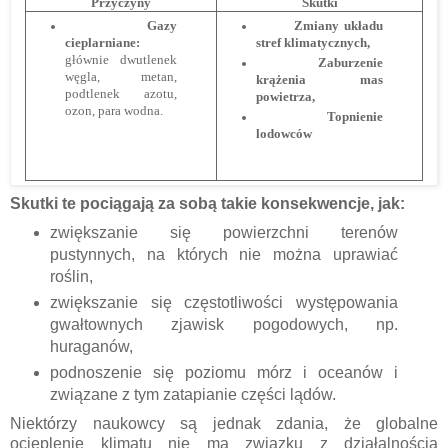
Przyczyny
Skutki
Gazy
Zmiany układu
cieplarniane:
stref klimatycznych,
głównie dwutlenek
Zaburzenie
węgla, metan,
krążenia mas
podtlenek azotu,
powietrza,
ozon, para wodna.
Topnienie
lodowców
Skutki te pociągają za sobą takie konsekwencje, jak:
zwiększanie się powierzchni terenów
pustynnych, na których nie można uprawiać
roślin,
zwiększanie się częstotliwości występowania
gwałtownych zjawisk pogodowych, np.
huraganów,
podnoszenie się poziomu mórz i oceanów i
związane z tym zatapianie części lądów.
Niektórzy naukowcy są jednak zdania, że globalne
ocieplenie klimatu nie ma związku z działalnością