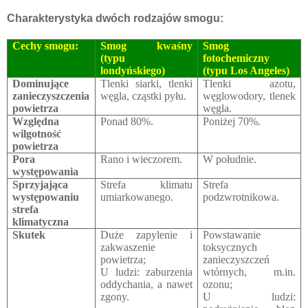
Charakterystyka dwóch rodzajów smogu:
Cechy smogu:
Smog kwaśny
Smog
(typu
fotochemiczny
londyńskiego)
(typu Los Angeles)
Dominujące
Tlenki siarki, tlenki
Tlenki azotu,
zanieczyszczenia
węgla, cząstki pyłu.
węglowodory, tlenek
powietrza
węgla.
Względna
Ponad 80%.
Poniżej 70%.
wilgotność
powietrza
Pora
Rano i wieczorem.
W południe.
występowania
Sprzyjająca
Strefa klimatu
Strefa
występowaniu
umiarkowanego.
podzwrotnikowa.
strefa
klimatyczna
Skutek
Duże zapylenie i
Powstawanie
zakwaszenie
toksycznych
powietrza;
zanieczyszczeń
U ludzi: zaburzenia
wtórnych, m.in.
oddychania, a nawet
ozonu;
zgony.
U ludzi: