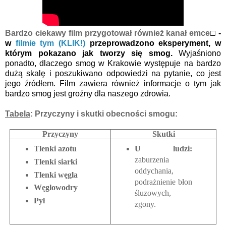
Bardzo ciekawy film przygotował również kanał emce
□ -
w
filmie tym (KLIK!)
przeprowadzono eksperyment, w
którym pokazano jak tworzy się smog.
Wyjaśniono
ponadto, dlaczego smog w Krakowie występuje na bardzo
dużą skalę i poszukiwano odpowiedzi na pytanie, co jest
jego źródłem. Film zawiera również informacje o tym jak
bardzo smog jest groźny dla naszego zdrowia.
Tabela
: Przyczyny i skutki obecności smogu:
Przyczyny
Skutki
Tlenki azotu
U ludzi:
zaburzenia
Tlenki siarki
oddychania,
Tlenki węgla
podrażnienie błon
Węglowodry
śluzowych,
Pył
zgony.