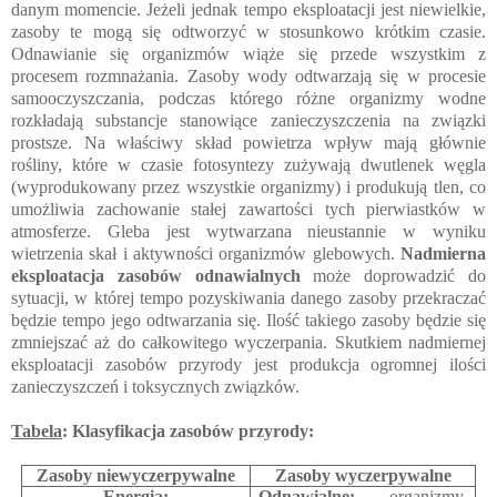
danym momencie. Jeżeli jednak tempo eksploatacji jest niewielkie,
zasoby te mogą się odtworzyć w stosunkowo krótkim czasie.
Odnawianie się organizmów wiąże się przede wszystkim z
procesem rozmnażania. Zasoby wody odtwarzają się w procesie
samooczyszczania, podczas którego różne organizmy wodne
rozkładają substancje stanowiące zanieczyszczenia na związki
prostsze. Na właściwy skład powietrza wpływ mają głównie
rośliny, które w czasie fotosyntezy zużywają dwutlenek węgla
(wyprodukowany przez wszystkie organizmy) i produkują tlen, co
umożliwia zachowanie stałej zawartości tych pierwiastków w
atmosferze. Gleba jest wytwarzana nieustannie w wyniku
wietrzenia skał i aktywności organizmów glebowych.
Nadmierna
eksploatacja zasobów odnawialnych
może doprowadzić do
sytuacji, w której tempo pozyskiwania danego zasoby przekraczać
będzie tempo jego odtwarzania się. Ilość takiego zasoby będzie się
zmniejszać aż do całkowitego wyczerpania. Skutkiem nadmiernej
eksploatacji zasobów przyrody jest produkcja ogromnej ilości
zanieczyszczeń i toksycznych związków.
Tabela
: Klasyfikacja zasobów przyrody:
Zasoby niewyczerpywalne
Zasoby wyczerpywalne
Energia:
Odnawialne:
organizmy,