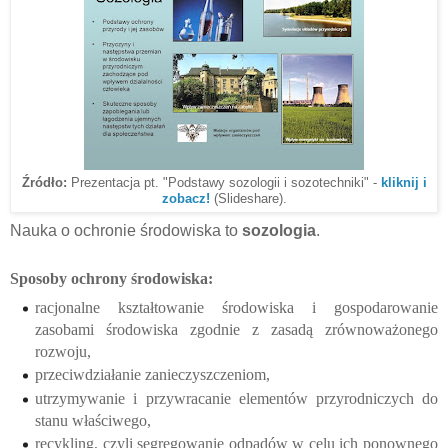
Źródło:
Prezentacja pt. "Podstawy sozologii i sozotechniki" -
kliknij i
zobacz!
(Slideshare).
Nauka o ochronie środowiska to
sozologia
.
Sposoby ochrony środowiska:
racjonalne
kształtowanie środowiska
i gospodarowanie
zasobami środowiska zgodnie z zasadą
zrównoważonego
rozwoju
,
przeciwdziałanie
zanieczyszczeniom
,
utrzymywanie i przywracanie elementów przyrodniczych do
stanu właściwego,
recykling
, czyli segregowanie odpadów w celu ich ponownego