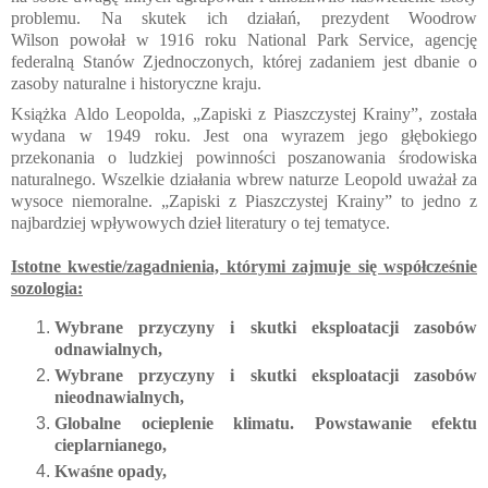
problemu. Na skutek ich działań, prezydent
Woodrow
Wilson
powołał w 1916 roku
National Park Service
, agencję
federalną Stanów Zjednoczonych, której zadaniem jest dbanie o
zasoby naturalne i historyczne kraju.
Książka
Aldo Leopolda
, „Zapiski z Piaszczystej Krainy”, została
wydana w 1949 roku. Jest ona wyrazem jego głębokiego
przekonania o ludzkiej powinności poszanowania środowiska
naturalnego. Wszelkie działania wbrew naturze Leopold uważał za
wysoce niemoralne. „Zapiski z Piaszczystej Krainy” to jedno z
najbardziej wpływowych
dzieł literatury o tej tematyce.
Istotne kwestie/zagadnienia, którymi zajmuje się współcześnie
sozologia:
Wybrane przyczyny i skutki eksploatacji zasobów
odnawialnych,
Wybrane przyczyny i skutki eksploatacji zasobów
nieodnawialnych,
Globalne ocieplenie klimatu. Powstawanie efektu
cieplarnianego,
Kwaśne opady,