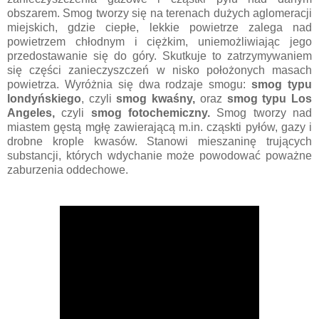
obszarem. Smog tworzy się na terenach dużych aglomeracji
miejskich, gdzie ciepłe, lekkie powietrze zalega nad
powietrzem chłodnym i ciężkim, uniemożliwiając jego
przedostawanie się do góry. Skutkuje to zatrzymywaniem
się części zanieczyszczeń w nisko położonych masach
powietrza. Wyróżnia się dwa rodzaje smogu:
smog typu
londyńskiego
, czyli
smog kwaśny,
oraz
smog typu Los
Angeles,
czyli
smog fotochemiczny.
Smog tworzy nad
miastem gęstą mgłę zawierającą m.in. cząskti pyłów, gazy i
drobne krople kwasów. Stanowi mieszaninę trujących
substancji, których wdychanie może powodować poważne
zaburzenia oddechowe.