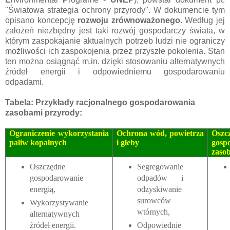
"Światowa strategia ochrony przyrody". W dokumencie tym
opisano koncepcję
rozwoju zrównoważonego.
Według jej
założeń niezbędny jest taki rozwój gospodarczy świata, w
którym zaspokajanie aktualnych potrzeb ludzi nie ograniczy
możliwości ich zaspokojenia przez przyszłe pokolenia. Stan
ten można osiągnąć m.in. dzięki stosowaniu alternatywnych
źródeł energii i odpowiedniemu gospodarowaniu
odpadami.
Tabela
: Przykłady racjonalnego gospodarowania
zasobami przyrody:
Ograniczenie wykorzystania
Ochrona wód, powietrza
Oszc
paliw kopalnych
i gleby
gosp
zaso
Oszczędne
Segregowanie
gospodarowanie
odpadów i
energią,
odzyskiwanie
surowców
Wykorzystywanie
wtórnych,
alternatywnych
źródeł energii.
Odpowiednie