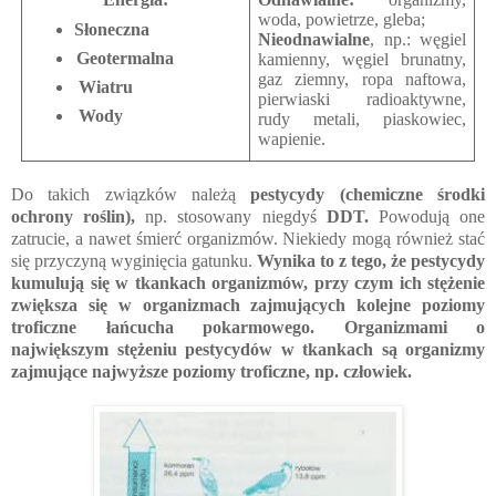
woda, powietrze, gleba;
Słoneczna
Nieodnawialne
, np.: węgiel
Geotermalna
kamienny, węgiel brunatny,
gaz ziemny, ropa naftowa,
Wiatru
pierwiaski radioaktywne,
Wody
rudy metali, piaskowiec,
wapienie.
Do takich związków należą
pestycydy (chemiczne środki
ochrony roślin),
np. stosowany niegdyś
DDT.
Powodują one
zatrucie, a nawet śmierć organizmów. Niekiedy mogą również stać
się przyczyną wyginięcia gatunku.
Wynika to z tego, że pestycydy
kumulują się w tkankach organizmów, przy czym ich stężenie
zwiększa się w organizmach zajmujących kolejne poziomy
troficzne łańcucha pokarmowego. Organizmami o
największym stężeniu pestycydów w tkankach są organizmy
zajmujące najwyższe poziomy troficzne, np. człowiek.