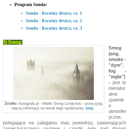
Program Sonda:
Sonda - Kwaśny deszcz, cz. 1
Sonda - Kwaśny deszcz, cz. 2
Sonda - Kwaśny deszcz, cz. 3
5) Smog:
Smog
(ang.
smoke -
"dym",
fog -
"mgła")
-
jest to
nienatur
alne
zjawisk
Źródło:
histografy.pl - Wielki Smog Londyński - przeczytaj
o
więcej informacji na temat tego wydarzenia:
tutaj
.
atmosfer
yczne,
polegające na zaleganiu mas powietrza, zawierających
zanieczyszczenia gazowe i cząstki pyłu nad danym