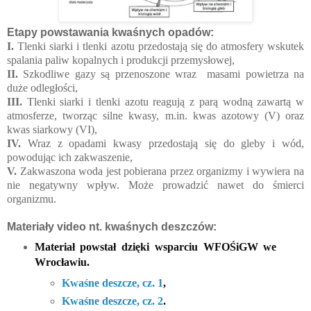
Etapy powstawania kwaśnych opadów:
I.
Tlenki siarki i tlenki azotu przedostają się do atmosfery wskutek
spalania paliw kopalnych i produkcji przemysłowej,
II.
Szkodliwe gazy są przenoszone wraz masami powietrza na
duże odległości,
III.
Tlenki siarki i tlenki azotu reagują z parą wodną zawartą w
atmosferze, tworząc silne kwasy, m.in. kwas azotowy (V) oraz
kwas siarkowy (VI),
IV.
Wraz z opadami kwasy przedostają się do gleby i wód,
powodując ich zakwaszenie,
V.
Zakwaszona woda jest pobierana przez organizmy i wywiera na
nie negatywny wpływ. Może prowadzić nawet do śmierci
organizmu.
Materiały video nt. kwaśnych deszczów:
Materiał powstał dzięki wsparciu WFOŚiGW we 
Wrocławiu.
Kwaśne deszcze, cz. 1
, 
Kwaśne deszcze, cz. 2
.