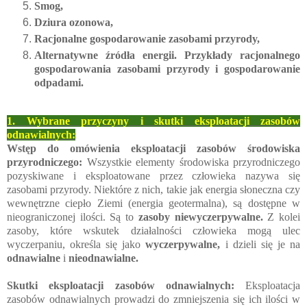
Smog,
Dziura ozonowa,
Racjonalne gospodarowanie zasobami przyrody,
Alternatywne źródła energii. Przykłady racjonalnego
gospodarowania zasobami przyrody i gospodarowanie
odpadami.
1.
Wybrane przyczyny i skutki eksploatacji zasobów
odnawialnych:
Wstęp do omówienia eksploatacji zasobów środowiska
przyrodniczego:
Wszystkie elementy środowiska przyrodniczego
pozyskiwane i eksploatowane przez człowieka nazywa się
zasobami przyrody. Niektóre z nich, takie jak energia słoneczna czy
wewnętrzne ciepło Ziemi (energia geotermalna), są dostępne w
nieograniczonej ilości. Są to
zasoby niewyczerpywalne.
Z kolei
zasoby, które wskutek działalności człowieka mogą ulec
wyczerpaniu, określa się jako
wyczerpywalne,
i dzieli się je na
odnawialne
i
nieodnawialne.
Skutki eksploatacji zasobów odnawialnych:
Eksploatacja
zasobów odnawialnych prowadzi do zmniejszenia się ich ilości w