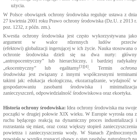
użycia.
W
Polsce
obowiązek ochrony środowiska reguluje
ustawa
z dnia
27 kwietnia 2001 roku
Prawo ochrony środowiska
(
Dz.U. z 2013 r.
poz. 1232
, z późn. zm.)
.
Kwestia ochrony środowiska jest często wykorzystywana jako
argument w walce rdzennych ludów przeciw
(efektowi)
globalizacji
ingerującej w ich życie. Nauka stosowana o
ochronie środowiska dzieli się na dwa nurty: główny
„
antropocentryczny
” lub hierarchiczny, i bardziej radykalny
[3]
[4]
„ekocentryczny” lub egalitarny
. Termin
ochrona
środowiska
jest związany z innymi współczesnymi terminami
takimi jak:
edukacja ekologiczna
,
ekozarządzanie
, wydajność w
gospodarowaniu zasobami środowiska i minimalizacja
zanieczyszczeń, odpowiedzialność środowiskowa oraz
ekoetyka
.
Historia ochrony środowiska:
Idea ochrony środowiska ma swoje
początki w drugiej połowie XIX wieku. W Europie wyrosła ona z
ruchu będącego reakcją na dynamiczny proces
industrializacji
i
rozrastania się miast, oraz coraz większy stopień
zanieczyszczenia
powietrza
i
zanieczyszczenia wody
. W Stanach Zjednoczonych
powstała w wyniku rosnącej obawy o stan zasobów naturalnych na