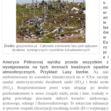
u
mi
er
an
ie
las
ów
w
Eu
Źródło:
goryizerskie.pl - Całkowite zamieranie lasu pod wpływem
ro
działania synergicznych czynników szkodotwórczych.
pi
e i
Ameryce Północnej wynika przede wszystkim z
występowania na tych terenach kwaśnych opadów
atmosferycznych. Przykład: Lasy Izerkie.
Na taki
niedostosowany do warunków klimatycznych las w XXw. zaczęły
opadać zanieczyszczenia: dwutlenek siarki (SO
) i tlenki azotu
2
(NO
). Rozprzestrzeniane przez wiatr, ulegając po drodze
x
przekształceniom w nowe związki siarki, azotu i inne, wnikały w
glebę powodując powstanie słabych kwasów: siarkowego,
azotowego, solnego i fluorowodorowego. Te toksyczne substancje
w procesie rozpadu (dysocjacji) uwalniają wodór (H+) wypierający