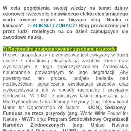
W celu pogłębienia swojej wiedzy na temat dziury
ozonowej i wcześniej omawianego efektu cieplarnianego
warto również czytać na biężąco blog "Nauka o
klimacie" -->
KLIKNIJ I ZOBACZ
! Blog prowadzony jest
przez ludzi rzetelnych na co dzień zajmujących się
zawodowo nauką.
7) Racjonalne gospodarowanie zasobami przyrody:
Rozwój gospodarczy i przemysłowy jest związany w dużej
mierze z rabunkową eksploatacją zasobów Ziemi oraz
wynikającym z tego zanieczyszczeniem środowiska,
nieuchronnie prowadzącym do jego degradacji. Aby
powstrzymać ten proces, podjęto badania nad
możliwościami ograniczenia eksploatacji zasobów oraz
wykorzystywania ich w sposób racjonalny i przyjazny
środowisku. W 1980r. z inicjatywy takich organizacji, jak:
Międzynarodowa Unia Ochrony Przyrody (ang.
I
nternational
U
nion
for
C
onservation
of
N
ature
- IUCN), Światowy
Fundusz na rzecz przyrody (ang. W
orld
W
ide
F
ound for
Nature -
WWF
) oraz
Program Środowiskowy Organizacji
Narodów Zjednoczonych (ang. U
nited
N
ations
E
nvironmental
P
rograme -
UNEP
), powstał dokument pt.