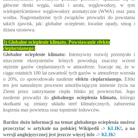
głównie tlenki węgla, siarki i azotu, węglowodory, w tym
wielopierścieniowe węglowodory aromatyczne (WWA) oraz para
wodna. Nagromadzenie tych związków prowadzi do powstania
takich zjawisk, jak: globalne ocieplenie, kwaśne opady, smog i
dziura ozonowa.
3)
Globalne ocieplenie klimatu. Powstawanie efektu
cieplarnianego:
Globalne ocieplenie klimatu:
Intensywny rozwój przemysłu i
niszczenie ekosystemów leśnych powodują znaczny wzrost
stężenie gazów cieplarnianych w atmosferze. Szacuje się, że w
ciągu ostatnich 100 lat zawartość tych gazów w atmosferze wzrosła
o 20%, co spowodowało nasilenie
efektu cieplarnianego.
Efekt
ten jest naturalnym procesem umożliwiającym istnienie życia na
Ziemi przez zatrzymanie ciepła blisko jej powierzchni. Jego
nasilenie prowadzi do
globalnego ocieplenia klimatu,
którego
skutkami są: zmiany układu stref klimatycznych, zaburzenia
krążenia mas powietrza oraz topnienie lodowców.
Bardzo dużo informacji na temat globalnego ocieplenia możesz
przeczytać w artykule na polskiej Wikipedii ->
KLIK
!, a na
wersji anglojęzycznej jest jeszcze więcej info ->
KLIK
!